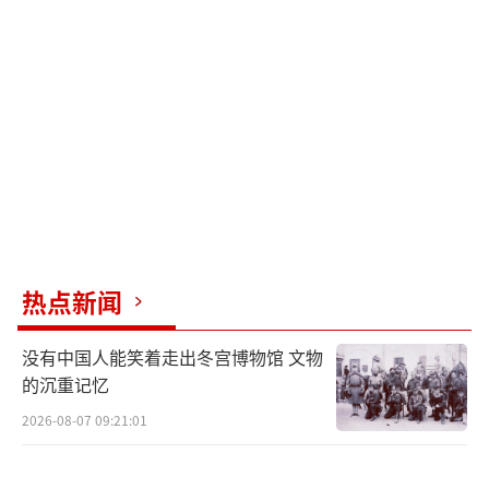
社报道，俄罗斯对中国的天然气供应量首次超
过了对欧盟的出口指标，这意味着中国已成为
俄罗斯天然气的最大买家。
2019年12月，俄罗斯天然气工业股份公司
与乌克兰石油天然气公司签署了为期五年的天
然气输送协议，该协议于2024年底到期。然
而，乌克兰多次表示不会续约，导致斯洛伐
克、匈牙利等欧盟成员国对能源供应感到担
热点新闻
忧。2025年起，俄罗斯将停止通过乌克兰向欧
洲输送天然气，这对俄罗斯的天然气贸易造成
没有中国人能笑着走出冬宫博物馆 文物
重大影响，同时也使欧洲面临严峻的能源短缺
的沉重记忆
问题。俄乌冲突使得俄欧双方都成为输家，而
2026-08-07 09:21:01
美国则借此机会获得了更多订单和资本流入。