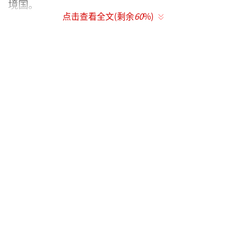
境国。
点击查看全文(剩余
60
%)
目前，中俄唯一的天然气管道——“西伯利
亚力量”管道，年输气量为380亿立方米。一旦
经由哈萨克斯坦的新管道建成，不仅能够缓解
俄罗斯在欧洲市场的损失，还能为中国提供更
多的能源保障，同时哈萨克斯坦也能从中受
益。对中国而言，新管道将有助于满足日益增
长的天然气需求，进一步保障能源安全，并深
化中俄两国在能源领域的合作。
蒙古国原本有机会通过这条管道获利，但
由于与美国签署稀土协议和开放领空协议，得
罪了俄罗斯和中国两大邻国，失去了这个机
会。欧盟也因此面临更大的能源挑战。据彭博