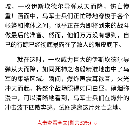
域，一枚伊斯坎德尔导弹从天而降，伤亡惨
重！画面中，乌军士兵们正忙碌地穿梭于各个
帐篷和掩体之间，似乎正在为即将到来的战斗
做最后的准备。然而，他们万万没有想到，自
己的行踪已经彻底暴露在了敌人的眼皮底下。
就在这时，一枚威力巨大的伊斯坎德尔导
弹从天而降，如同死神之吻般精准地击中了乌
军的集结区域。瞬间，爆炸声震耳欲聋，火光
冲天而起，将整个战场照得如同白昼。硝烟弥
漫中，可以清晰地看到，乌军士兵们在爆炸的
冲击波下四散奔逃，试图逃离这片死亡之地。
俄无人机拍到导弹恐怖瞬间
点击查看全文(剩余
53
%)