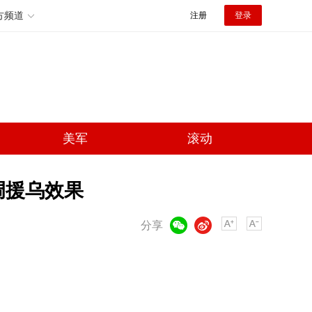
方频道
注册
登录
美军
滚动
调援乌效果
微信
微博
分享