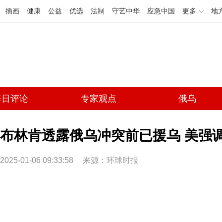
插画
健康
公益
优选
法制
守艺中华
应急中国
更多
地
每日评论
专家观点
俄乌
布林肯透露俄乌冲突前已援乌 美强
2025-01-06 09:33:58
来源：
环球时报