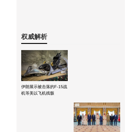
权威解析
伊朗展示被击落的F-15战
机等美以飞机残骸