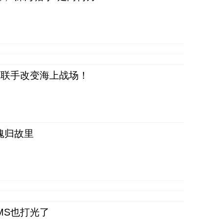
正在联手改变海上战场！
魂归故里
CMS也打光了