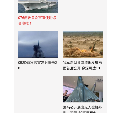
076两攻首次官宣使用综
合电推！
052D首次官宣发射鹰击2
我军新型导弹清晰发射画
0！
面首度公开 穿深可达10
米
洛马公开展出无人僚机外
形，和歼-50高度相似