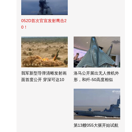
052D首次官宣发射鹰击2
0！
我军新型导弹清晰发射画
洛马公开展出无人僚机外
面首度公开 穿深可达10
形，和歼-50高度相似
米
第13艘055大驱开始试航