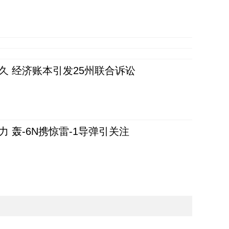
久 经济账本引发25州联合诉讼
 轰-6N携惊雷-1导弹引关注