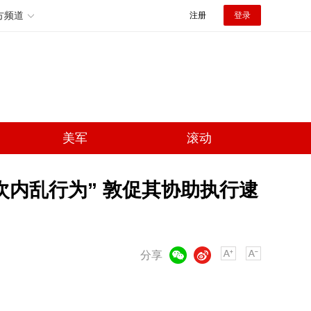
方频道
注册
登录
美军
滚动
次内乱行为” 敦促其协助执行逮
微信
微博
分享