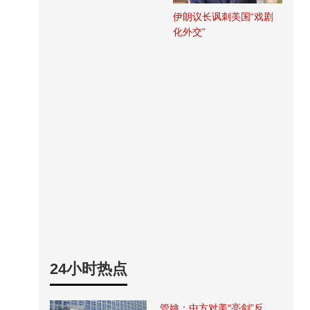
伊朗议长讽刺美国“戏剧
化外交”
24小时热点
管姚：中方对美“亮剑”反