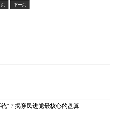
2
页
下一页
不统”？揭穿民进党最核心的盘算