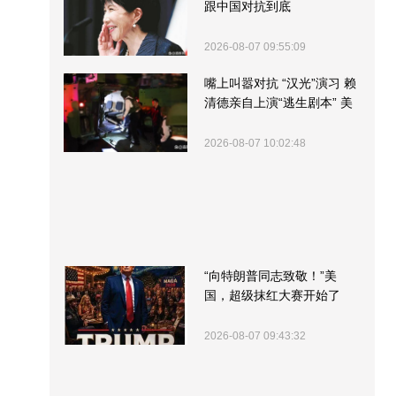
跟中国对抗到底
2026-08-07 09:55:09
嘴上叫嚣对抗 “汉光”演习 赖
清德亲自上演“逃生剧本” 美
军方围观“服务”
2026-08-07 10:02:48
“向特朗普同志致敬！”美
国，超级抹红大赛开始了
2026-08-07 09:43:32