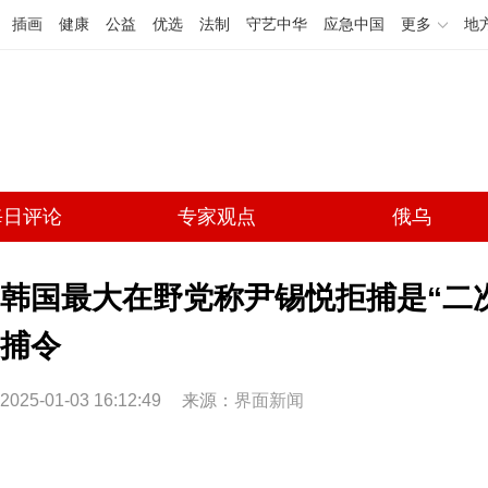
插画
健康
公益
优选
法制
守艺中华
应急中国
更多
地
每日评论
专家观点
俄乌
韩国最大在野党称尹锡悦拒捕是“二
捕令
2025-01-03 16:12:49
来源：
界面新闻