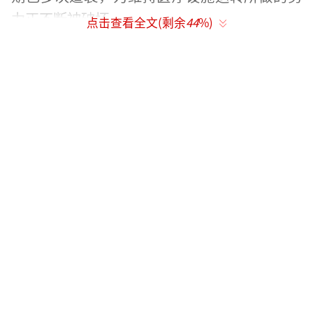
力正不断被破坏。
点击查看全文(剩余
44
%)
事发后，多方发声谴责以军行动。世卫组
织发言人哈里斯称以军将平民和医疗系统作为
袭击目标是“可怕的”。阿联酋外交部声明也
坚决反对以军“令人发指”的行为。
以军方面则表示，该医院是武装分子的重
要堡垒，一直被用于藏匿武装分子，当天的行
动是为了打击医院附近的武装人员及其设施。
哈马斯方面否认了这一说法。
根据加沙地带卫生部门12月26日发布的数
据，自2023年10月新一轮巴以冲突爆发以来，
以色列在加沙地带的军事行动已致当地超过4.5