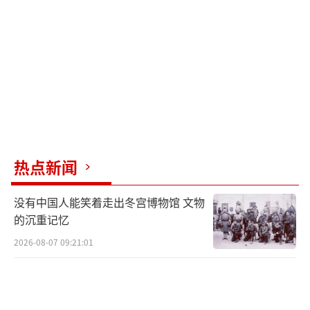
量的一半。因此，要完全由美国公司支撑整个
比特币网络几乎是不可能的。全球加密挖矿行
业竞争日益激烈，各地涌现出大规模运营以分
取这块蛋糕。俄罗斯寡头、迪拜王室等是最新
一批入圈的参与方。
虽然没有公开数据可以精确划分全球不同
地区的算力来源，但Luxor等大型加密货币挖矿
热点新闻
服务提供商往往对算力构成有很好的了解。他
没有中国人能笑着走出冬宫博物馆 文物
们通过聚合算力的软件获得了有关挖矿地点的
的沉重记忆
更具体信息，从而增加了矿工获得比特币奖励
2026-08-07 09:21:01
的机会。
美国挖矿迅速扩张之际，伴随着加密货币
市场迎来牛市，叠加美国的经济制裁和一些新