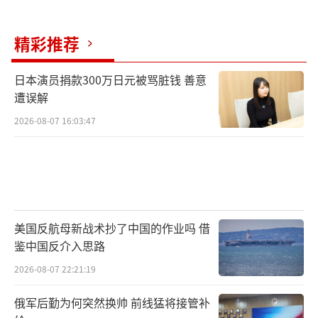
特朗普的政策也可能给美国矿工带来挑
战，例如其贸易政策可能导致比特币挖矿设备
精彩推荐
成本上升。对于矿工来说，电力和设备是最大
的两项开支。尽管如此，行业人士普遍认为，
日本演员捐款300万日元被骂脏钱 善意
遭误解
特朗普对币圈整体利大于弊。Synteq Digital首
2026-08-07 16:03:47
席执行官Taras Kulyk表示，特朗普可能是对比
特币挖矿来说最好的事情，他支持能源和经济
增长。
（责任编辑：张蕾 TT0001）
美国反航母新战术抄了中国的作业吗 借
鉴中国反介入思路
2026-08-07 22:21:19
俄军后勤为何突然换帅 前线猛将接管补