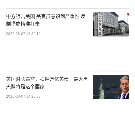
兴经济体的通货膨胀加剧，这些都促使海外矿
中方狙击美国 美官员意识到严重性 反
工进一步加大挖矿业务，整体市场竞争激烈。
制措施精准打击
哈萨克斯坦因能源成本较低，挖矿需求大幅上
2026-08-07 15:59:12
升。俄罗斯对加密货币的放松立场也刺激了该
国加密货币行业的复苏。埃塞俄比亚等水力资
源丰富的国家成为非洲增长最快的加密挖矿中
心，在这里比特币挖矿的利润比美国同行高得
多。在阿根廷等通胀严重的国家，美元计价的
美国财长逼宫，扣押万亿美债，最大黑
挖矿收入为本地矿工提供了规避通胀的机会。
天鹅将是这个国家
甚至部分美国矿工也因能源成本上涨而选择海
2026-08-07 14:25:38
外扩张。例如，市值最大的矿商MARA宣布在阿
布扎比与当地主权基金合资建厂，旨在打造中
东最大的挖矿中心之一。