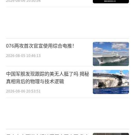
2026-08-06 10:50:54
“千禧一代和Z世代仰慕那些从60多岁到9
0多岁都能优雅变老的人。”蒋亚玲说，她注意
到梅耶·马斯克在小红书上近85%的粉丝都是
女性。
076两攻首次官宣使用综合电推！
蒋亚玲认为，梅耶·马斯克很快就会在中
2026-08-05 10:46:13
国推出自己的品牌，很可能与健康或健身有
关，“继续利用她和马斯克在中国的知名度赚
中国军舰发现跟踪的美无人艇了吗 揭秘
钱”。
真相背后的物理与技术逻辑
（责任编辑：张蕾 TT0001）
2026-08-06 20:53:51