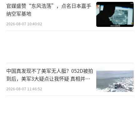
小姐”选美决赛。
官媒盛赞“东风浩荡”，点名日本嘉手
纳空军基地
她在学生时期遇到埃罗尔·马斯克（后来
2026-08-07 10:40:02
成为一名工程师和商人），与他结婚并育有三
个孩子。在这段持续9年的婚姻里，她放弃模特
职业，投入到家庭中，却在此期间遭遇丈夫的
家暴。不过，埃罗尔曾否认家暴指控。
中国真发现不了美军无人艇？052D被拍
最终，梅耶·马斯克选择带着孩子们逃
到后，美军3大疑点让我怀疑 真相并非
离，成为一个单亲妈妈。此后，她获得了两个
如此
2026-08-07 11:46:52
硕士学位，并成为一名注册营养师。为了事业
和家庭，她走遍了世界各地。
梅耶·马斯克的经历在中国也得到了传
播，报道称，社区网站豆瓣上有帖子称赞了她