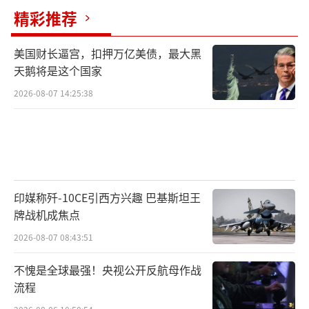
的独立性，称其为一个独立、自强、掌控自己
精彩推荐
生活的女性榜样。她的一位书迷表示，由于梅
耶·马斯克有在多国生活的经历，她对文化和
美国财长逼宫，扣押万亿美债，最大黑
生活更加宽容，并一次又一次地选择离开自己
天鹅将是这个国家
的舒适区。
2026-08-07 14:25:38
《卫报》称，梅耶·马斯克与一系列中国
品牌的合作也提升了她在中国的知名度。商业
代言也帮助她在中国的社交平台上积累了粉
丝。她在小红书上拥有约57.7万粉丝，在豆瓣
印媒称歼-10CE引西方兴趣 巴基斯坦王
拥有约35.6万粉丝，在微博拥有4.62万粉丝。
牌战机成焦点
2026-08-07 08:43:51
研究与战略咨询公司ApertureChina的创
不愧是全球最强！央视公开反航母作战
始人蒋亚玲表示，老年人，尤其是女性，会因
流程
其因“优雅变老”而受到欢迎。