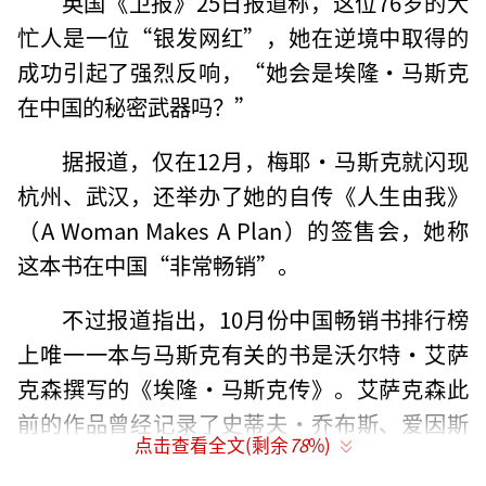
英国《卫报》25日报道称，这位76岁的大
忙人是一位“银发网红”，她在逆境中取得的
成功引起了强烈反响，“她会是埃隆·马斯克
在中国的秘密武器吗？”
据报道，仅在12月，梅耶·马斯克就闪现
杭州、武汉，还举办了她的自传《人生由我》
（A Woman Makes A Plan）的签售会，她称
这本书在中国“非常畅销”。
不过报道指出，10月份中国畅销书排行榜
上唯一一本与马斯克有关的书是沃尔特·艾萨
克森撰写的《埃隆·马斯克传》。艾萨克森此
前的作品曾经记录了史蒂夫·乔布斯、爱因斯
点击查看全文(剩余
78
%)
坦、达·芬奇和本杰明·富兰克林的生平。