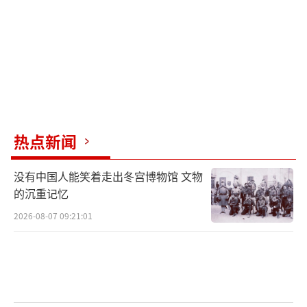
象大使，推销特斯拉的产品。
梅耶·马斯克本人也曾明确表达了对中国
的看法。她在社交平台X上写道，中国的道路、
隧道、建筑、基础设施和港口都非常先进。每
次去中国，我都会感到印象深刻，并配上崇拜
热点新闻
的星星眼表情符号。埃隆·马斯克也在评论区
留言“确实如此”。
没有中国人能笑着走出冬宫博物馆 文物
的沉重记忆
梅耶·马斯克在中国参加活动梅耶·马斯
克社交平台
2026-08-07 09:21:01
梅耶·马斯克1948年出生于加拿大，两岁
时随父母移居南非。优越的外貌让她在十几岁
时就开始了自己的模特生涯，20岁入围“南非