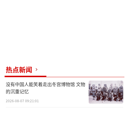
普政府要求结束冲突的压力。
据韩国联合参谋本部的消息，朝鲜在俄乌
战争中损失惨重，伤亡已达1100人。美国官员
表示，来自朝鲜的人力资源帮助俄罗斯进一步
稳定了局势。大约12,000名朝鲜士兵目前正在
积极作战，大部分部署在俄罗斯境内的库尔斯
克地区。
热点新闻
最初，朝鲜提供的炮弹都是几十年前的老
没有中国人能笑着走出冬宫博物馆 文物
弹药，但平壤现在正在提供更新的弹药。例
的沉重记忆
如，运往俄罗斯的240毫米多管火箭炮最近配备
2026-08-07 09:21:01
了新的制导和控制系统。除了240毫米火箭弹以
外，平壤又送来了170毫米自行榴弹炮。
英国智库“冲突军备研究”的远征行动总