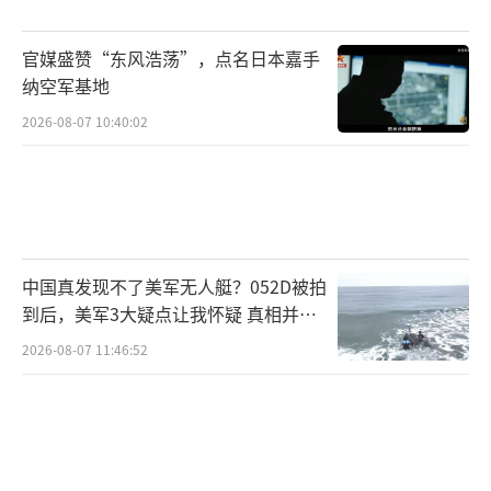
监达米安·斯普雷特斯说，朝鲜工厂能够在短
官媒盛赞“东风浩荡”，点名日本嘉手
短几个月内生产出新的“火星”导弹。此外，
纳空军基地
朝鲜士兵秋季最初部署到库尔斯克州时，主要
2026-08-07 10:40:02
是观察俄军，学习如何使用电子战系统和部署
无人机，以引导火炮和迫击炮攻击敌方阵地。
（责任编辑：卢其龙 CM0882）
中国真发现不了美军无人艇？052D被拍
到后，美军3大疑点让我怀疑 真相并非
如此
2026-08-07 11:46:52