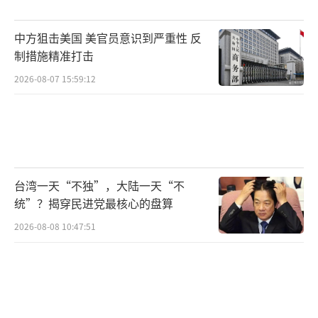
少卢布汇率的波动。同时，政府通过支持能源
和农业等主要出口行业，增加外汇收入，进一
中方狙击美国 美官员意识到严重性 反
步缓解外部经济波动的压力。切尔诺夫指
制措施精准打击
出：“稳定卢布不仅需要货币政策的调整，还
2026-08-07 15:59:12
需要通过支持出口、开发新贸易路线等措施来
增强经济韧性。”
2024年，俄央行进一步强化了出口商外汇
收入强制售汇政策，这被视为支持卢布汇率的
台湾一天“不独”，大陆一天“不
重要工具。自2022年起，俄央行要求出口商在
统”？揭穿民进党最核心的盘算
国内市场出售至少80%的外汇收入，2023年比
2026-08-08 10:47:51
例调整为50%。这一措施旨在提高国内市场卢
布流动性，同时抑制外汇市场的投机行为。
尽管强制售汇政策在降低汇率波动、稳定