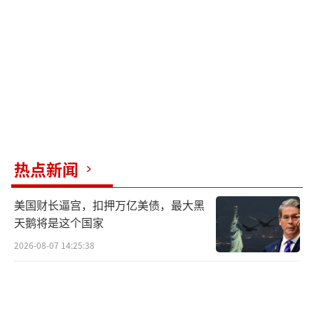
影响。居民存款利率或有所提高，这将在一定
程度上鼓励储蓄，进而削弱消费能力。瓦利什
维利分析道：“更高的存款利率可能促使居民
将更多资金投入储蓄或其他低风险投资，但这
也意味着国内消费需求的进一步减弱。”
与此同时，高利率环境下，部分企业可能
面临更大的经营压力，尤其是依赖借贷的大型
热点新闻
企业。叶法诺夫补充道：“贷款成本上升可能
使企业的债务负担加重，甚至导致破产企业数
美国财长逼宫，扣押万亿美债，最大黑
量增加，这对经济整体运行不利。”
天鹅将是这个国家
2026-08-07 14:25:38
为实现卢布的稳定，俄央行与政府密切合
作，通过多种手段协调金融市场运行。例如，
俄央行近期频繁利用外汇储备干预市场，以减