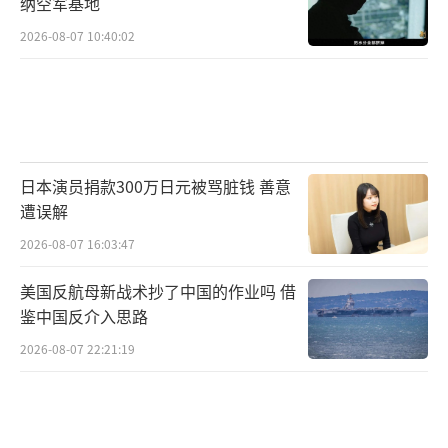
纳空军基地
经济形势的变化对政策进行调整。如果国际市
2026-08-07 10:40:02
场回暖，强制售汇比例可能进一步降低，以增
强企业的资金自主权。但在当前形势下，该政
策仍是俄央行维护金融稳定的重要工具。
在多重经济挑战下，俄央行通过加息与强
日本演员捐款300万日元被骂脏钱 善意
制售汇等措施，积极稳定卢布汇率并遏制通
遭误解
胀。这些举措虽可能对短期经济增长造成一定
2026-08-07 16:03:47
冲击，但从长期来看，为俄罗斯金融环境的稳
定奠定了坚实基础。在未来，俄央行将继续通
美国反航母新战术抄了中国的作业吗 借
鉴中国反介入思路
过灵活调整政策，为卢布的抗风险能力保驾护
2026-08-07 22:21:19
航，同时努力推动经济增长与金融稳定的平衡
发展。