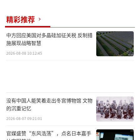
金融市场方面成效显著，但也引发了部分企业
的不满。特别是一些中小型出口企业，因必须
精彩推荐
快速出售外汇收入而面临额外的财务压力。然
而，大多数企业已经适应这一政策，并认识到
中方回应美国对多晶硅加征关税 反制措
施展现战略智慧
其在外部经济环境不稳定时期的重要性。
2026-08-08 10:12:45
尽管存在争议，强制售汇政策确实为卢布
提供了额外的保护。该政策的实施不仅强化了
本币的稳定性，还为企业和投资者创造了更加
透明、可预测的金融环境。同时，卢布的稳定
也减轻了进口商品对国内通胀的压力。对于俄
没有中国人能笑着走出冬宫博物馆 文物
的沉重记忆
罗斯而言，在全球经济制裁和大宗商品价格波
2026-08-07 09:21:01
动的背景下，这项政策显得尤为重要。
官媒盛赞“东风浩荡”，点名日本嘉手
切尔诺夫认为，俄央行未来可能根据全球