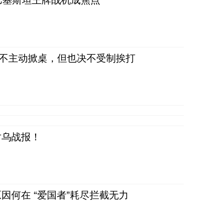
 巴基斯坦王牌战机成焦点
，不主动掀桌，但也决不受制挨打
对乌战报！
因何在 “爱国者”耗尽拦截无力