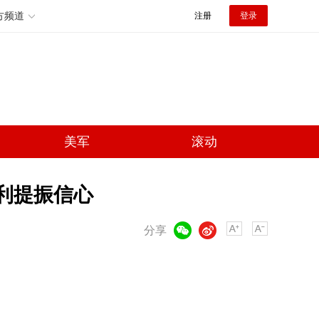
方频道
注册
登录
美军
滚动
顺利提振信心
微信
微博
分享