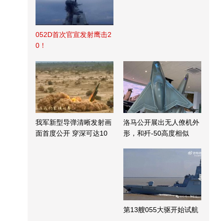
052D首次官宣发射鹰击2
0！
我军新型导弹清晰发射画
洛马公开展出无人僚机外
面首度公开 穿深可达10
形，和歼-50高度相似
米
第13艘055大驱开始试航