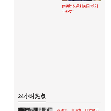
伊朗议长讽刺美国“戏剧
化外交”
24小时热点
张维为、唐湘龙：日本最不