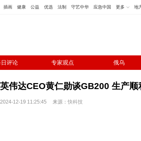
插画
健康
公益
优选
法制
守艺中华
应急中国
更多
地
每日评论
专家观点
俄乌
英伟达CEO黄仁勋谈GB200 生产
2024-12-19 11:25:45
来源：
快科技