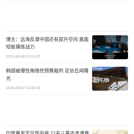
博主：远海反潜中国还有提升空间 直面
短板锤炼战力
2026-08-08 15:10:37
韩国被爆性贿赂世预赛裁判 足协丑闻曝
光
2026-08-07 14:00:32
印度暴发罕见传染病 22名儿童不幸遇难