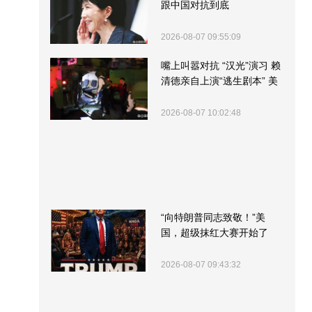
跟中国对抗到底
2026-08-07 09:55:09
嘴上叫嚣对抗 “汉光”演习 赖
清德亲自上演“逃生剧本” 美
军方围观“服务”
2026-08-07 10:02:48
“向特朗普同志致敬！”美
国，超级抹红大赛开始了
2026-08-07 09:43:32