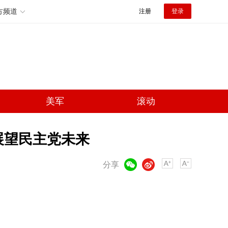
方频道
注册
登录
美军
滚动
展望民主党未来
微信
微博
分享