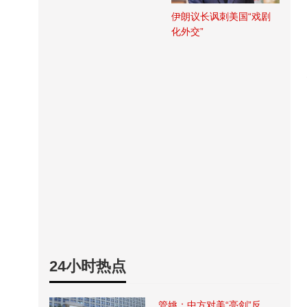
伊朗议长讽刺美国“戏剧
化外交”
24小时热点
管姚：中方对美“亮剑”反