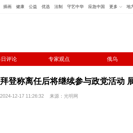
插画
健康
公益
优选
法制
守艺中华
应急中国
更多
地
每日评论
专家观点
俄乌
拜登称离任后将继续参与政党活动 
2024-12-17 11:26:32
来源：
光明网