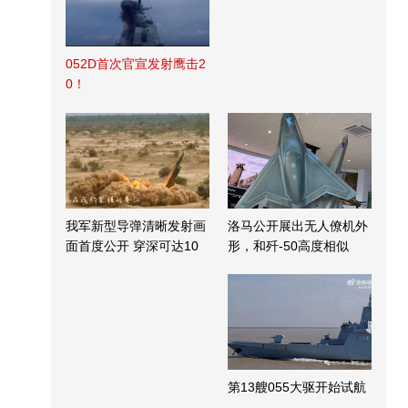
052D首次官宣发射鹰击2
0！
我军新型导弹清晰发射画
洛马公开展出无人僚机外
面首度公开 穿深可达10
形，和歼-50高度相似
米
第13艘055大驱开始试航