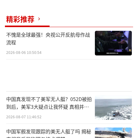
及其核心亲信送入监狱。而执政党虽然不愿公
开参与“围剿”，但在民意的裹挟下，其态度
精彩推荐
正在悄然发生变化，未来可能对尹锡悦采取更
不愧是全球最强！央视公开反航母作战
加强硬的措施。
流程
从戒严令到惊天阴谋曝光，尹锡悦的政治
2026-08-06 10:50:54
危机已然难以逆转。在野党步步紧逼，执政党
选择切割，而民意的怒火也使他难以找到脱身
之路。更为严重的是，戒严计划所牵涉的“内
乱罪”及相关指控，已让韩国政坛陷入极度动
中国真发现不了美军无人艇？052D被拍
荡。
到后，美军3大疑点让我怀疑 真相并非
如此
未来尹锡悦的命运如何，仍需看韩国司法
2026-08-07 11:46:52
机构的进一步调查和审理。但可以肯定的是，
中国军舰发现跟踪的美无人艇了吗 揭秘
这场风波不仅将彻底改变尹锡悦的政治生涯，