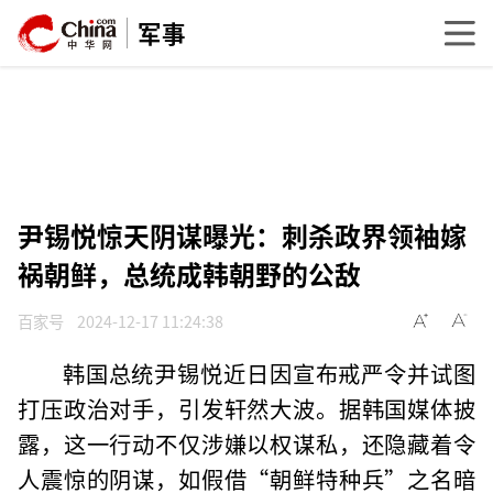
军事
尹锡悦惊天阴谋曝光：刺杀政界领袖嫁
祸朝鲜，总统成韩朝野的公敌
百家号
2024-12-17 11:24:38
韩国总统尹锡悦近日因宣布戒严令并试图
打压政治对手，引发轩然大波。据韩国媒体披
露，这一行动不仅涉嫌以权谋私，还隐藏着令
人震惊的阴谋，如假借“朝鲜特种兵”之名暗