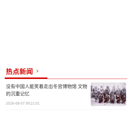
弃”尹锡悦来挽回民意支持。
数据显示，尹锡悦的支持率已跌至谷底，
仅剩11%，而高达75%的韩国民众支持弹劾
他。与此同时，执政党“国民力量党”的支持
率也受到了严重冲击，目前仅剩下24%。反观
最大在野党“共同民主党”，支持率已上升至4
0%。显然，如果执政党继续死保尹锡悦，将极
热点新闻
可能在明年初的大选中惨败。
没有中国人能笑着走出冬宫博物馆 文物
随着戒严令事件的持续发酵，韩国执法部
的沉重记忆
门已开始大范围行动。包括韩国国防部长金龙
2026-08-07 09:21:01
显、首都防卫司令官李镇雨等在内的尹锡悦亲
信被先后逮捕，部分涉案军政高官也被免职，
执法机构针对尹锡悦的指控进一步强化。