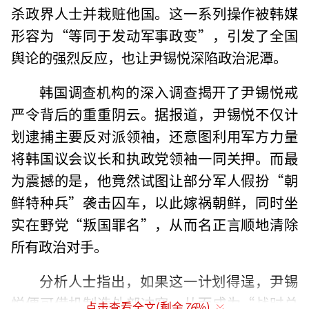
杀政界人士并栽赃他国。这一系列操作被韩媒
形容为“等同于发动军事政变”，引发了全国
舆论的强烈反应，也让尹锡悦深陷政治泥潭。
韩国调查机构的深入调查揭开了尹锡悦戒
严令背后的重重阴云。据报道，尹锡悦不仅计
划逮捕主要反对派领袖，还意图利用军方力量
将韩国议会议长和执政党领袖一同关押。而最
为震撼的是，他竟然试图让部分军人假扮“朝
鲜特种兵”袭击囚车，以此嫁祸朝鲜，同时坐
实在野党“叛国罪名”，从而名正言顺地清除
所有政治对手。
分析人士指出，如果这一计划得逞，尹锡
悦便可借机制造外部冲突，从而成为“战时总
点击查看全文(剩余
76
%)