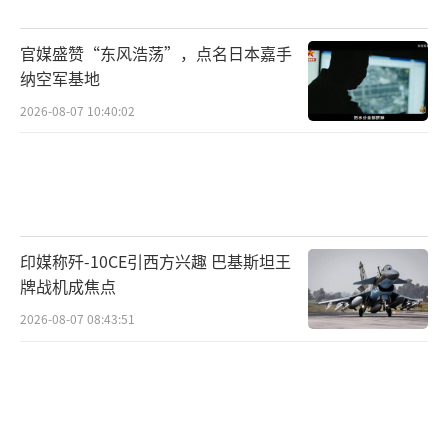
韩国检方近日多次发出“传唤总统”的要
官媒盛赞“东风浩荡”，点名日本嘉手
求，强烈暗示将对尹锡悦展开正式调查。尽管
纳空军基地
尹锡悦及其团队试图拒绝传唤，但随着事态的
2026-08-07 10:40:02
发展，其“在劫难逃”的可能性越来越高。
当前，韩国执政党面临巨大的舆论压力。
在戒严风波曝光后，民众的愤怒不仅指向尹锡
悦，也蔓延至执政党“国民力量党”。因此，
印媒称歼-10CE引西方兴趣 巴基斯坦王
牌战机成焦点
执政党选择默许部分议员参与弹劾投票，显然
是为了及时与尹锡悦划清界限，防止被他的政
2026-08-07 08:43:51
治丑闻进一步拖累。
然而，尹锡悦的倒台并未平息风波。在野
党正在加紧追击，试图通过司法途径将尹锡悦