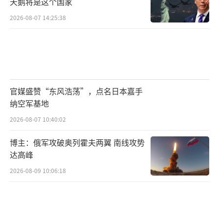
天鹅将是这个国家
2026-08-07 14:25:38
官媒盛赞“东风浩荡”，点名日本嘉手
纳空军基地
2026-08-07 10:40:02
博主：俄军攻破奥列霍夫两翼 南线攻势
达高峰
2026-08-09 10:06:18