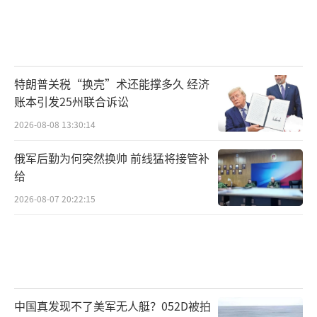
特朗普关税“换壳”术还能撑多久 经济
账本引发25州联合诉讼
2026-08-08 13:30:14
俄军后勤为何突然换帅 前线猛将接管补
给
2026-08-07 20:22:15
中国真发现不了美军无人艇？052D被拍