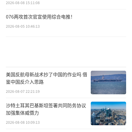
2026-08-08 15:11:08
076两攻首次官宣使用综合电推！
2026-08-05 10:46:13
美国反航母新战术抄了中国的作业吗 借
鉴中国反介入思路
2026-08-07 22:21:19
沙特土耳其巴基斯坦签署共同防务协议
加强集体威慑力
2026-08-08 10:09:13