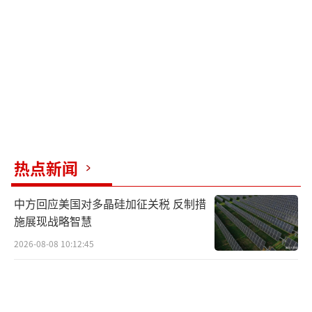
就通过雷区攻占了村庄，并造成乌军约300人的
损失。
军事博主“卡萨德上校”和“罗曼诺
夫”均称赞朝鲜士兵的高超战斗素养和机动作
战能力。乌克兰前议员奥列格·察列夫也证实
了这一消息，称俄军的炮火支援为朝鲜部队提
供了掩护。这场胜利不仅让朝鲜军队在库尔斯
热点新闻
克地区站稳脚跟，还展示了其强大的实力，可
能成为该地区战事的转折点。
中方回应美国对多晶硅加征关税 反制措
施展现战略智慧
（责任编辑：张佳鑫）
2026-08-08 10:12:45