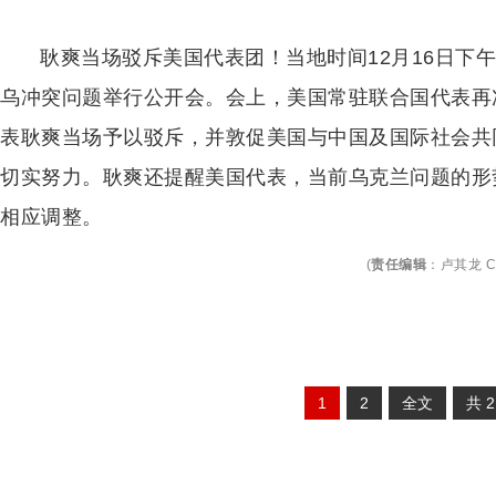
耿爽当场驳斥美国代表团！当地时间12月16日下午
乌冲突问题举行公开会。会上，美国常驻联合国代表再
表耿爽当场予以驳斥，并敦促美国与中国及国际社会共
切实努力。耿爽还提醒美国代表，当前乌克兰问题的形
相应调整。
(
责任编辑
：
卢其龙 C
1
2
全文
共