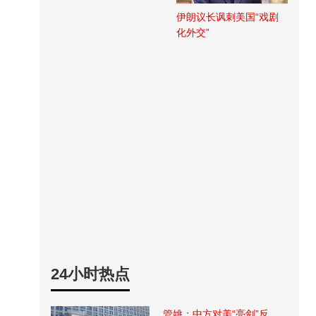
伊朗议长讽刺美国“戏剧
化外交”
24小时热点
管姚：中方对美“亮剑”反