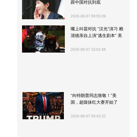
跟中国对抗到底
2026-08-07 09:55:09
嘴上叫嚣对抗 “汉光”演习 赖
清德亲自上演“逃生剧本” 美
军方围观“服务”
2026-08-07 10:02:48
“向特朗普同志致敬！”美
国，超级抹红大赛开始了
2026-08-07 09:43:32