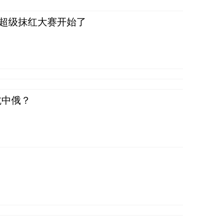
，超级抹红大赛开始了
抗中俄？