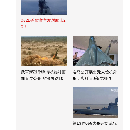
052D首次官宣发射鹰击2
0！
我军新型导弹清晰发射画
洛马公开展出无人僚机外
面首度公开 穿深可达10
形，和歼-50高度相似
米
第13艘055大驱开始试航