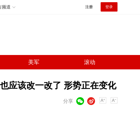
方频道
注册
登录
美军
滚动
也应该改一改了 形势正在变化
微信
微博
分享