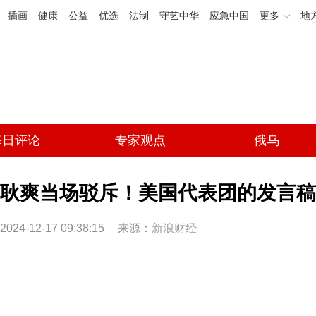
插画
健康
公益
优选
法制
守艺中华
应急中国
更多
地
每日评论
专家观点
俄乌
耿爽当场驳斥！美国代表团的发言稿
2024-12-17 09:38:15
来源：
新浪财经