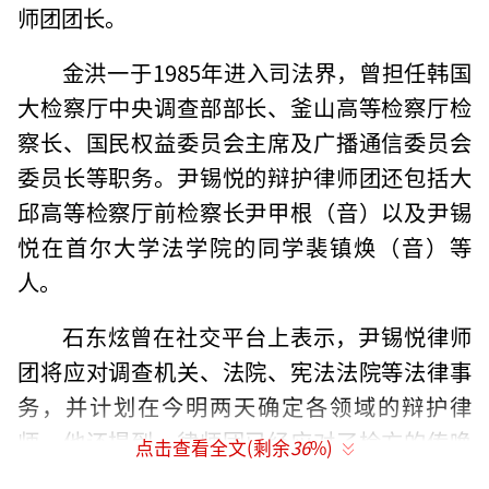
师团团长。
金洪一于1985年进入司法界，曾担任韩国
大检察厅中央调查部部长、釜山高等检察厅检
察长、国民权益委员会主席及广播通信委员会
委员长等职务。尹锡悦的辩护律师团还包括大
邱高等检察厅前检察长尹甲根（音）以及尹锡
悦在首尔大学法学院的同学裴镇焕（音）等
人。
石东炫曾在社交平台上表示，尹锡悦律师
团将应对调查机关、法院、宪法法院等法律事
务，并计划在今明两天确定各领域的辩护律
师。他还提到，律师团已经应对了检方的传唤
点击查看全文(剩余
36
%)
要求。石东炫本人则表示暂时不会加入辩护律