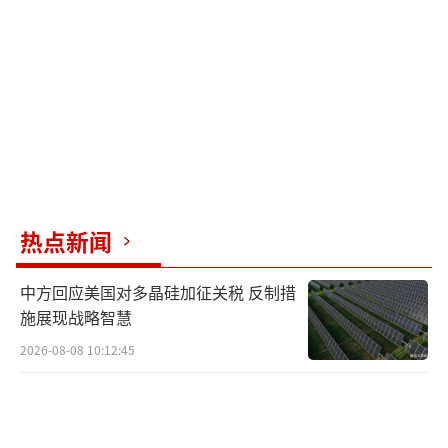
台，有助于提升其军事能力。
其次，朝鲜通过参战可以强化与俄罗斯的
双边关系，并获得经济和技术方面的回报。俄
朝近年来签署了多项合作协议，朝鲜此举可能
也是对这些合作协议的落实与深化。
朝鲜士兵的加入使俄乌战争的多国化趋势
热点新闻
更加显著。乌克兰总统泽连斯基认为，这标志
着冲突的升级，并对国际社会发出了警示。他
中方回应美国对多晶硅加征关税 反制措
表示，俄军的这一举动不仅扩大了战场范围，
施展现战略智慧
也可能对地区局势带来更大的不稳定因素。
2026-08-08 10:12:45
另一方面，俄罗斯总统普京在14日的统一
俄罗斯党代表大会上明确表示，俄罗斯已做好