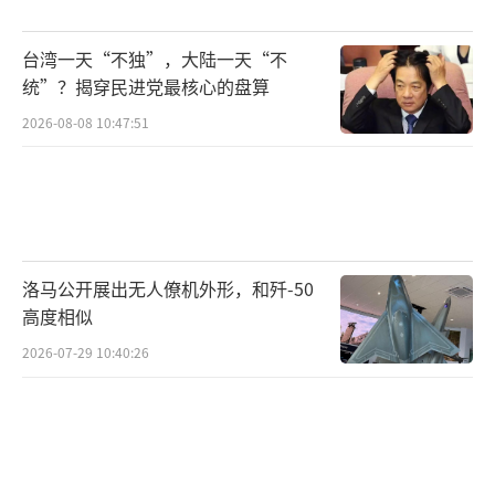
应对“所有战线”挑战的准备。他指出，这场
决定性对抗不仅局限于军事领域，还涉及文
台湾一天“不独”，大陆一天“不
化、教育、经济和技术等方面。普京的这一表
统”？揭穿民进党最核心的盘算
态显示，俄罗斯将以全面反击的态势迎接当前
2026-08-08 10:47:51
复杂的国际局势。
随着朝鲜士兵的参与，俄乌战争的局势变
得更加难以预测。这不仅是战场态势的变化，
也对国际社会的态度提出了新的挑战。
洛马公开展出无人僚机外形，和歼-50
高度相似
西方国家可能会因此加强对乌克兰的支
2026-07-29 10:40:26
持，同时进一步孤立俄罗斯及其盟友。而对于
朝鲜来说，这一举动可能加剧其与西方的对
立，也会让其在国际舞台上面临更大的压力。
然而，朝鲜通过这种方式获得的实战经验及与