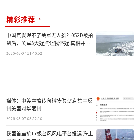
俄罗斯的深度合作，可能为其未来的军事发展
带来重要影响。
精彩推荐
朝鲜士兵的加入，进一步凸显了俄乌战争
中国真发现不了美军无人艇？052D被拍
的复杂性与多国利益的交织。在这场旷日持久
到后，美军3大疑点让我怀疑 真相并非
如此
的冲突中，各方势力的介入使局势变得更加不
2026-08-07 11:46:52
可控。未来战场的变化和国际社会的反应，将
决定这场战争的最终走向。与此同时，各国之
间的利益博弈也将进入更为激烈的阶段。
媒体：中美摩擦转向科技供应链 集中反
制美国对华限制
（责任编辑：张佳鑫）
2026-08-07 08:52:10
我国首座抗17级台风风电平台投运 海上