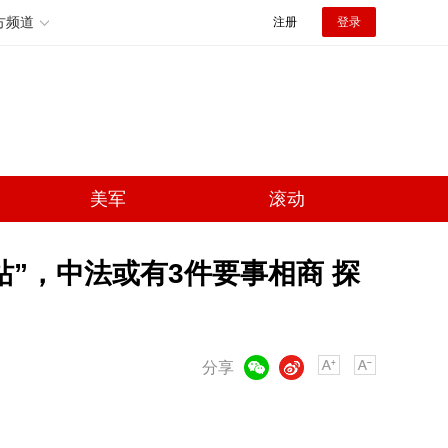
方频道
注册
登录
美军
滚动
”，中法或有3件要事相商 探
微信
微博
分享