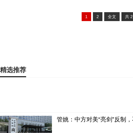
1
2
全文
共
精选推荐
管姚：中方对美“亮剑”反制