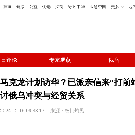
插画
健康
公益
优选
法制
守艺中华
应急中国
更多
地
每日评论
专家观点
俄乌
马克龙计划访华？已派亲信来“打前站
讨俄乌冲突与经贸关系
2024-12-16 09:33:17
来源：
杨门灼见