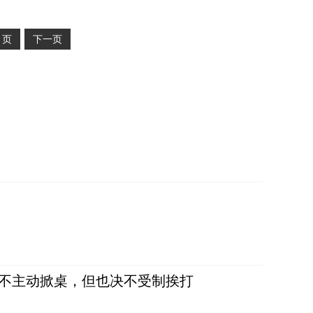
2
页
下一页
，不主动掀桌，但也决不受制挨打