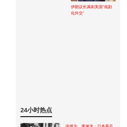
伊朗议长讽刺美国“戏剧
化外交”
24小时热点
张维为、唐湘龙：日本最不