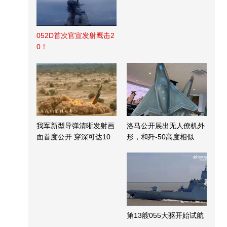
052D首次官宣发射鹰击2
0！
我军新型导弹清晰发射画
洛马公开展出无人僚机外
面首度公开 穿深可达10
形，和歼-50高度相似
米
第13艘055大驱开始试航