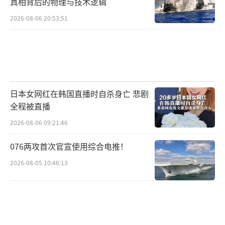
真相背后的物理与技术逻辑
为“工具”，“肯定会继续推进。”
2026-08-06 20:53:51
关税或成为普遍政策工具
与会专家们也围绕多个重点关注的议题展
开了讨论，其中最受关注的就是特朗普的关税
政策。关税一直以来都是特朗普最为重视也最
日本女网红在韩国直播时自杀身亡 悲剧
乐于使用的贸易政策手段，比如，在其第一任
全程被直播
期内，特朗普就以加征关税为威胁，迫使加拿
2026-08-06 09:21:46
大与墨西哥两个重要贸易伙伴签订了更新和替
076两攻首次官宣使用综合电推！
代北美自由贸易协定的“美国-墨西哥-加拿大协
定”。在竞选期间及胜选后，特朗普也多次通
2026-08-05 10:46:13
过社交平台表示，上任后将对主要经济伙伴、
特别是中国等加征关税。
与会专家普遍认为，特朗普第二任期内，