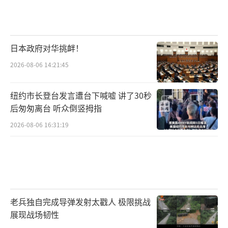
素。她表示，美国对华经贸政策一方面令越
南、泰国、马来西亚等国受益，这些国家对美
国的出口在过去几年都有大幅度的增长，也承
日本政府对华挑衅！
接了很多从中国转移过去的产能。但另一方
2026-08-06 14:21:45
面，中美贸易摩擦加剧，以及美国可能进一步
扩大关税和其他惩罚性经贸政策的范围，也让
纽约市长登台发言遭台下喊嘘 讲了30秒
后匆匆离台 听众倒竖拇指
一些东南亚国家疲于应付，比如美国就已经将
越南和新加坡列入了货币操纵国的名单，再比
2026-08-06 16:31:19
如一些高新技术产业的布局也可能受到影响，
这也将影响东南亚产业链的转型。同时，中美
的地缘政治博弈也给周边国家带来了安全上的
不确定性。她认为，特朗普第二任期“安全议
老兵独自完成导弹发射太戳人 极限挑战
题上的复杂性可能比经贸议题或者是经济议题
展现战场韧性
更加显著。”