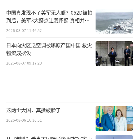
关税政策将超越经贸领域，不但是用来平衡美
中国真发现不了美军无人艇？052D被拍
国的贸易赤字和弥补其未来推出的减税政策造
到后，美军3大疑点让我怀疑 真相并非
成的预算赤字的工具，还将成为特朗普用以实
如此
2026-08-07 11:46:52
现其“美国优先”政策的普遍性政策工具。
日本向灾区送空调被曝原产国中国 救灾
物资成摆设
“毫无疑问，关税是美国对华经贸政策的
核心。”复旦大学美国研究中心副主任宋国友
2026-08-07 09:17:28
表示。根据测算，自2018年美国挑起对华贸易
争端以来，中美间经历了三轮加税与反制措
施，目前，中国出口美国商品的平均关税约为2
0%。
这两个大国，真撕破脸了
上海社会科学院国际问题研究所副研究员
2026-08-06 16:30:51
吴其胜表示，在特朗普第一任期时，他更多的
是把关税作为削减贸易赤字、对进口商品提高
从《制胜》看当下国际形势 解放军实力