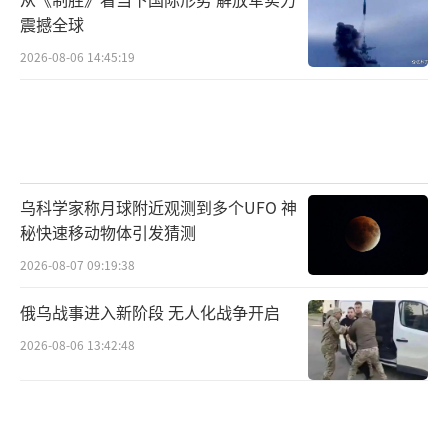
震撼全球
壁垒的工具，“他采取了一系列常规和非常规
2026-08-06 14:45:19
的关税政策”。他认为，在第二任期，“关税
对特朗普来说更加重要”，不仅是提高贸易壁
垒和进行其他政策谈判的一个筹码，也是作为
他增加财政税收的一个重要来源，“他的关税
政策的范围将更广、力度会更大、实施速度将
乌科学家称月球附近观测到多个UFO 神
更快。”吴莼思也认为，与其说特朗普是在疯
秘快速移动物体引发猜测
狂地使用关税，不如说他是借关税的名义，将
2026-08-07 09:19:38
整个美国的大市场作为一个工具来使用，用美
俄乌战事进入新阶段 无人化战争开启
国市场的吸引力来服务自己的国内利益。
2026-08-06 13:42:48
韦宗友也指出，特朗普很可能利用关税政
策来平衡与主要贸易伙伴间的贸易关系。他指
出，目前美国前十大贸易伙伴中，与美国有盟