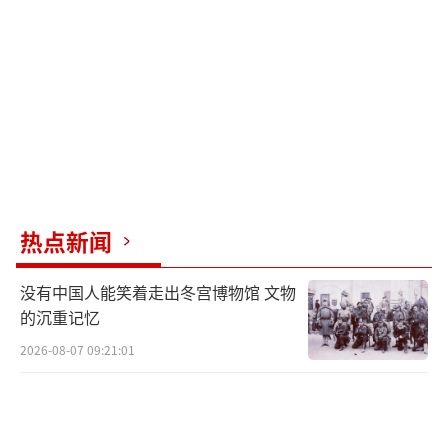
领域，美国以牺牲地区共同安全与普遍安全为
代价，加强了美国及其少数盟友的自身安全与
绝对安全。在经济领域，“印太经济框架”（I
PEF）虽有进展，但仍然存在深层制约，未来
是否能得到特朗普政府继承存在巨大不确定
性。在科技领域，遏华技术联盟机制建设活
跃，但对华科技遏制未达预期。
热点新闻
上海国际问题研究院国际战略与安全研究
没有中国人能笑着走出冬宫博物馆 文物
所所长吴莼思指出，拜登政府继承了特朗普提
的沉重记忆
出的“印太战略”概念，并将其体系化。但她
2026-08-07 09:21:01
认为，拜登政府一方面在推动美国遏制中国的
战略，但另一方面也避免中美关系破局，“拜
登政府的‘印太战略’明显的体现为聚焦于中