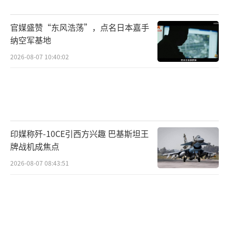
国，想通过‘脱钩断链’的方式孤立中国，但
同时又与中国做了一些危机管控性质的安排，
官媒盛赞“东风浩荡”，点名日本嘉手
我们可以看到拜登政府时期中美人文交流得以
纳空军基地
恢复，一些危机管控和沟通的机制和管道也得
2026-08-07 10:40:02
到了重建”。
吴莼思表示，在第二任期内，特朗普会继
续针对中国发难，然后调动巨大的政治和经济
资源来应对中国，“因为这是美国国内现在的
印媒称歼-10CE引西方兴趣 巴基斯坦王
牌战机成焦点
一个政治正确。”她认为，特朗普将会强化在
美国在亚太的军事存在，“从特朗普的角度来
2026-08-07 08:43:51
讲，强大的军事部署就是示强，所以美国军队
在这里（亚太）的存在不能变弱。”
报告还提出，美国“印太战略”具有遏制