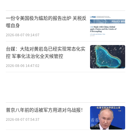
伴关系的占大多数，在特朗普看来，“你不能
既要我保护，又要在经济上占我的便
一份令美国极为尴尬的报告出炉 关税反
宜”，“所以他在经贸方面会继续要求他的盟
噬自身
伴，来平衡双边的经贸关系，甚至以关税作为
2026-08-07 09:14:07
要挟。”韦宗友认为，特朗普的关税目标很可
台媒：大陆对黄岩岛已经实现常态化实
能从现阶段只针对中国扩展到将转口贸易等也
控 军事化法治化全天候管控
纳入其中，“这将会给墨西哥等国带来非常大
2026-08-06 14:47:02
的压力”，“当然，这也可能会挑起双方之间
的贸易纠纷。”
中美博弈可能波及更多国家
多位专家在会上表示，特朗普第二任期内
普京八年前的话被军方用进对乌战报！
的中美关系将面临更加复杂和严峻的挑战，地
2026-08-07 07:54:37
区和周边国家也会因为中美博弈的加剧而受到