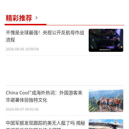
中国的强烈色彩，是亚太地区的和平、稳定、
繁荣的破坏性因素，而非建设性力量。所
精彩推荐
谓“印太”是由美国臆造出来的地缘政治概
不愧是全球最强！央视公开反航母作战
念，试图抹去已被国际社会普遍接受的“亚
流程
太”概念，进而抹去亚太地区行之有效的区域
2026-08-06 10:50:54
合作架构。美国“印太战略”对亚太地区和平
稳定和一体化进程构成潜在严重威胁。
复旦大学美国研究中心韦宗友教授表示，
拜登政府在推进所谓印太战略时，延续和新建
China Cool"成海外热词：外国游客来
了很多小多边机制，比如2021年成立的美英澳
华避暑体验独特文化
三边安全伙伴关系“奥库斯”（AUKUS），以
2026-08-07 09:02:42
服务于美国与中国的战略竞争。他表示，虽然
特朗普本人对这些机制没有太大兴趣，但作
中国军舰发现跟踪的美无人艇了吗 揭秘