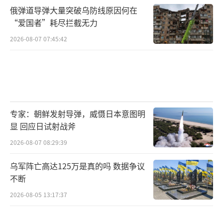
影响。
俄弹道导弹大量突破乌防线原因何在
“爱国者”耗尽拦截无力
上海国际问题研究院美洲中心研究院孙海
2026-08-07 07:45:42
泳表示，在供应链、特别是关键的战略性矿产
资源领域，特朗普第二任期会延续拜登政府促
进关键矿产在岸生产和强化与盟友协作的政
策，进一步强化与盟伴国家的战略合作，同时
强化与有关矿产分布富集国家的合作，以使这
专家：朝鲜发射导弹，威慑日本意图明
显 回应日试射战斧
些国家形成对西方有利的矿产资源政策、产业
2026-08-07 08:29:39
合作政策。
乌军阵亡高达125万是真的吗 数据争议
上海社会科学院国际问题研究所副所长刘
不断
阿明指出，在中美贸易进一步脱钩的环境下，
2026-08-05 13:17:37
东南亚国家等也将受到波及，这对地区经济一
体化和全球化进程都带来了不确定的风险因