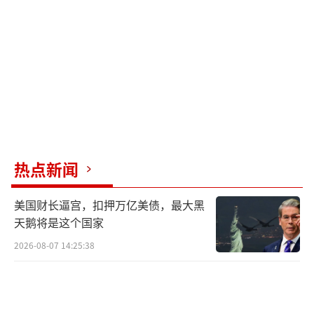
平台对陆上目标进行远程精确打击，能极大增
强澳国防军“威慑任何潜在威胁、保护澳大利
亚人安全”的能力。澳大利亚副总理兼国防部
长理查德·马尔斯则声称，“战斧”导弹的成
功试射体现了与美国间“军事同盟及防务合作
的力量”，以支持地区的“和平、稳定和繁
荣”。“战区”网站报道称，对于澳大利亚海
热点新闻
军来说，“战斧”带来了一种“与中国爆发战
争”的时候有用的能力，比如“深入中国的反
美国财长逼宫，扣押万亿美债，最大黑
介入防御圈”打击“船只和陆地目标”。
天鹅将是这个国家
2026-08-07 14:25:38
澳大利亚海军近年来为“霍巴特”级驱逐
舰采购了多种先进导弹武器：在今年7月的“环
太平洋”多国海军演习中，DDG-42“悉尼”号