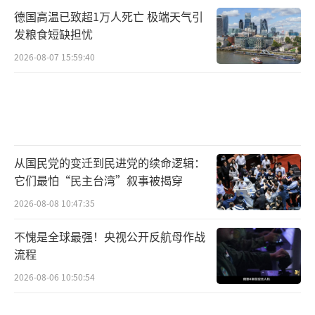
利亚海军的计划。
德国高温已致超1万人死亡 极端天气引
（责任编辑：许朝）
发粮食短缺担忧
2026-08-07 15:59:40
从国民党的变迁到民进党的续命逻辑：
它们最怕“民主台湾”叙事被揭穿
2026-08-08 10:47:35
不愧是全球最强！央视公开反航母作战
流程
2026-08-06 10:50:54