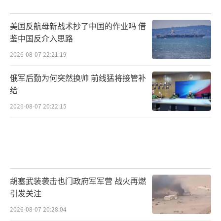
3.5亿美元（折合人民币约170.5亿元），从202
5年起交付部署。
美国反航母新战术抄了中国的作业吗 借
鉴中国反介入思路
排水量约为7700吨的“霍巴特”级驱逐舰
2026-08-07 22:21:19
配备有48单元的MK41垂直发射系统，目前能够
发射RIM-66“标准”SM-2远程舰空导弹以及RI
俄军后勤为何突然换帅 前线猛将接管补
M-162ESSM“先进海麻雀”中近程舰空导弹，
给
未来则将使用“标准”SM-6和“战斧”，总体
2026-08-07 20:22:15
而言其发射单元数量相对不足。而根据美英澳
三国协定（AUKUS），未来提供给澳大利亚
的“弗吉尼亚”级攻击核潜艇自身具备发
射“战斧”导弹的能力，不过首艘潜艇目前预
胡塞武装袭击也门政府军军营 战火再燃
计要到本世纪30年代初才能交付，在此之后的
引发关注
新型核潜艇也具备发射“战斧”的垂直发射装
2026-08-07 20:28:04
置，但尚未有在本世纪40年代初之前交付澳大