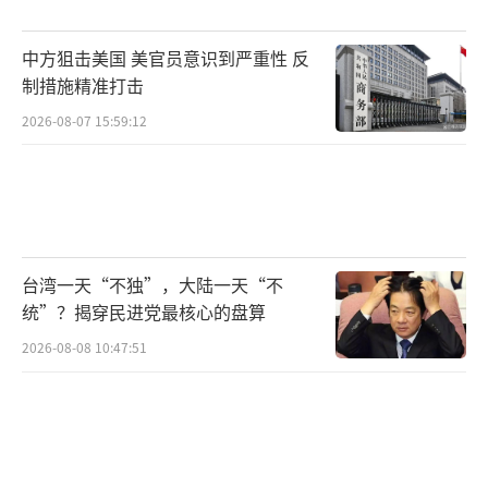
试射了挪威研制生产的反舰导弹“海军打击导
弹”（Naval Strike Missile，通常被称为NS
中方狙击美国 美官员意识到严重性 反
M），这种导弹将替换掉“霍巴特”级驱逐舰
制措施精准打击
以及“澳新军团”级护卫舰上既有的RGM-8
2026-08-07 15:59:12
4“鱼叉”系列导弹；随后在8月份的“太平洋
龙”2024演习中，“悉尼”号又试射了美制RI
M-174“标准”SM-6舰空导弹，这种具备末端
反导拦截能力的导弹也计划部署在未来的“猎
台湾一天“不独”，大陆一天“不
人”级护卫舰（英国26型护卫舰的澳大利亚版
统”？揭穿民进党最核心的盘算
本）上。而洛克希德·马丁公司也在去年11月
2026-08-08 10:47:51
宣布，已经完成了将“霍巴特”级驱逐舰
上“宙斯盾”作战系统版本从当前的“基线7.
1”升级到“基线9”的相关设计合同，以在未
来使该型驱逐舰能够同时防御敌方弹道导弹、