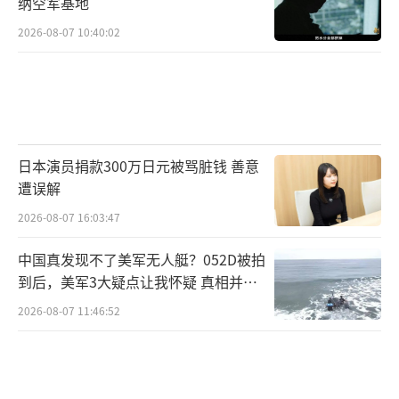
纳空军基地
·莫里森在当年9月宣布，将为澳大利亚海军
的“霍巴特”级防空导弹驱逐舰采购“战
2026-08-07 10:40:02
斧”导弹。2023年3月16日，美国国务院决定
批准了向澳大利亚出售“战斧”BlockⅤ、“战
斧”BlockⅥ实弹以及相关设备的交易，价值8.
95亿美元（折合人民币约64.89亿元），其中包
日本演员捐款300万日元被骂脏钱 善意
含200枚“战斧”BlockⅤ和20枚“战斧”Bloc
遭误解
kⅥ导弹、“战术战斧武器控制系统”（TTWC
2026-08-07 16:03:47
S）和“战区任务规划中心”（TMPC），以及
零备件、维护、培训、测试和其他后勤支持项
中国真发现不了美军无人艇？052D被拍
到后，美军3大疑点让我怀疑 真相并非
目。除澳大利亚外，日本也于2022年开始与美
如此
2026-08-07 11:46:52
国接触，洽购“战斧”导弹以填补其国产远程
导弹服役前的空白，并在今年1月与美国签署了
正式购买400枚“战斧”导弹的协议，价值约2