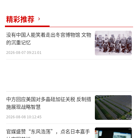
巡航导弹和飞机。据“战区”网站较早的报道
显示，“霍巴特”级的“基线9”升级工作将于
精彩推荐
2026年开始实施，耗资16.7亿美元（折合人民
币约121.07亿元），另据消息称，包含“宙斯
没有中国人能笑着走出冬宫博物馆 文物
的沉重记忆
盾”版本升级、整合多种新型导弹的三艘驱逐
2026-08-07 09:21:01
舰改装总耗资将达51亿澳元（折合人民币约23
6.4亿元）。
在今年的“环太平洋-2024”期间，“悉
尼”号发射了“海军打击导弹”（NSM）
中方回应美国对多晶硅加征关税 反制措
澳大利亚海军
施展现战略智慧
2026-08-08 10:12:45
澳大利亚海军购买“战斧”的公开消息最
早来源于2021年，时任澳大利亚总理的斯科特
官媒盛赞“东风浩荡”，点名日本嘉手