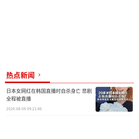
诺斯罗普·格鲁曼公司首席执行官凯西·
沃登谈到了这次审查，并补充说，空军部长弗
兰克·肯德尔“一直在考虑他们增加部队规模
的各种选择”，特别是与B-21和NGAD有关的
选择。
对此“战区”评论说，B-21项目和NGAD
项目不仅已经有了一定程度的重叠，而且它们
热点新闻
现在正在争夺宝贵的资金，一个项目的削减几
乎肯定会影响到另一个项目。如今NGAD项目不
日本女网红在韩国直播时自杀身亡 悲剧
全程被直播
顺利，因此B-21可能会采购用于对空作战。
2026-08-06 09:21:46
布西尔在会上也表示，美国空军全球打击
司令部已经在研究自主的无人协同战斗机（CC
A）与B-21联合行动的潜力。