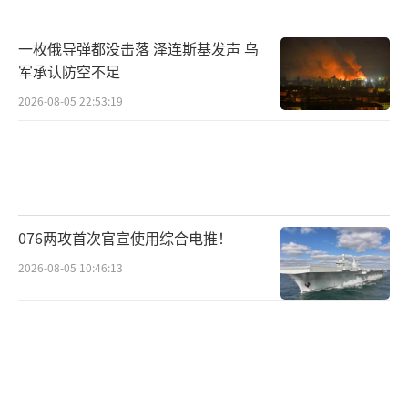
尽管美空军不断有声音要增购轰炸机，但
一枚俄导弹都没击落 泽连斯基发声 乌
在今年4月的一次国会听证会上，空军参谋长戴
军承认防空不足
维·阿尔文上将（Gen. David Allvin）表示购
2026-08-05 22:53:19
买100多架B-21轰炸机也是一项比较困难的举
动，需要生产到2030年中后期。
他说：“B-21无疑是我们轰炸机部队的未
来。但生产100架轰炸机是要创造历史记录的，
076两攻首次官宣使用综合电推！
我认为我们可能要到本世纪30年代中期甚至更
2026-08-05 10:46:13
晚才能达到这个数字。当然，如果决定加快生
产，这种情况可能会改变。”
除了生产数量以外，B-21也面临成本飞涨
的问题。诺斯罗普·格鲁曼公司披露了B-21项