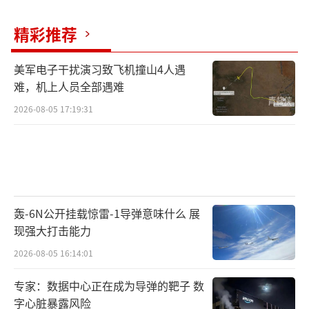
目亏损了12亿美元，并承认前五批次的轰炸机
会有预算超支。诺斯罗普·格鲁曼公司希望美
精彩推荐
国空军加大投入。根据彭博社的一份报告，在2
美军电子干扰演习致飞机撞山4人遇
022年12月“突袭者”公开亮相时，根据100架
难，机上人员全部遇难
轰炸机的机队计算，以2019财年美元计算，整
2026-08-05 17:19:31
个项目的成本为2030亿美元。
但之后美国空军要求诺斯罗普格鲁曼公司
控制成本。据《航空周刊》公布的数据显示，
自那以来，前5批低速率生产批次的成本已经下
轰-6N公开挂载惊雷-1导弹意味什么 展
降，从美国空军2023年预算的191亿美元降至2
现强大打击能力
025年预算的138亿美元，缩减了28%。
（责任编
2026-08-05 16:14:01
辑：许朝）
专家：数据中心正在成为导弹的靶子 数
字心脏暴露风险