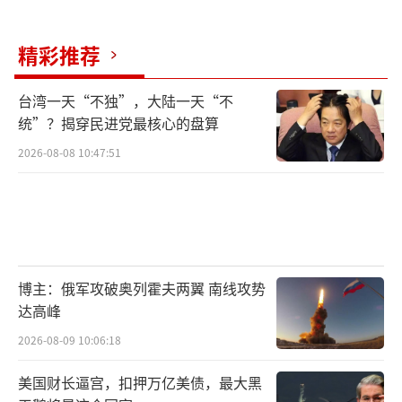
以军称,已在戈兰高地的以叙边境军事缓冲
区内部署军队，以军不会干涉叙利亚“内部事
精彩推荐
务”。赫尔蒙山脉一直被认为具有战略优势，
台湾一天“不独”，大陆一天“不
它为整个地区提供了制高点。
统”？揭穿民进党最核心的盘算
美国中央司令部8日也发布消息称，中央司
2026-08-08 10:47:51
令部部队当天对叙利亚中部极端组织“伊斯兰
国”（ISIS）的已知营地和特工进行了数十次
精确空袭，
使用了包括B-52轰炸机、F-15战机和A-10
博主：俄军攻破奥列霍夫两翼 南线攻势
达高峰
攻击机在内的多种美国空军装备，对共75个目
标进行了攻击。
2026-08-09 10:06:18
美国财长逼宫，扣押万亿美债，最大黑
美国国防部负责中东事务的助理国防部长