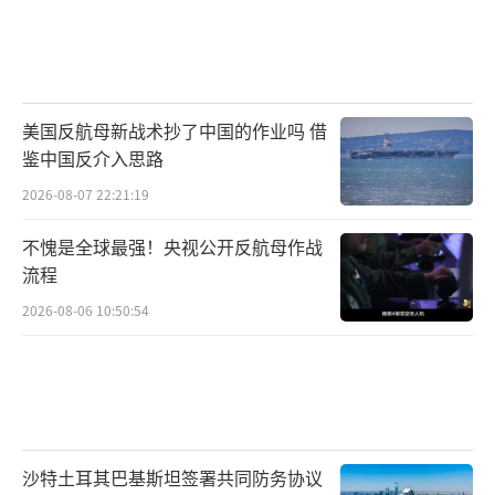
保护。
叙利亚一朝剧变
过去两周内，叙局势急转直下，反对派武
美国反航母新战术抄了中国的作业吗 借
装先后进入阿勒颇、哈马等重镇，一路势如破
鉴中国反介入思路
竹，震惊国际社会。
2026-08-07 22:21:19
11月27日
不愧是全球最强！央视公开反航母作战
流程
叙利亚局势生变。叙反对派武装对叙西北
2026-08-06 10:50:54
部阿勒颇、伊德利卜省的农村地区发起大规模
袭击，包括叙政府军控制的一些城镇、村庄和
军事据点。叙政府军与友军配合予以多种火力
回击。
沙特土耳其巴基斯坦签署共同防务协议