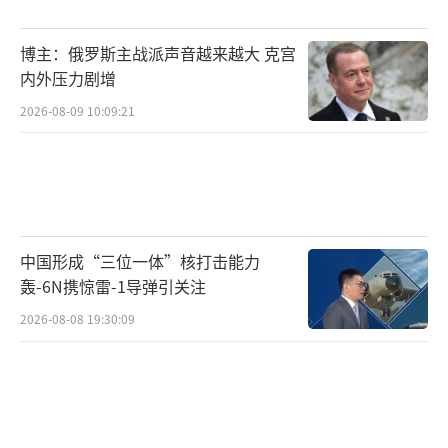
空军基地的军用运输机将其在叙利亚的剩余武
器和军事装备运回国内。
博主：俄罗斯主战派声音越来越大 克宫
内外压力剧增
目前，俄方对此暂无回应。
2026-08-09 10:09:21
以军已控制戈兰高地赫尔蒙山叙利亚哨所
以军称8日对叙利亚的袭击“非常密集”。
据悉，数十架以色列空军飞机袭击了叙利亚境
内多个目标，重点是摧毁阿萨德政权垮台后可
中国形成“三位一体”核打击能力
轰-6N携惊雷-1导弹引关注
能落入以色列敌对势力手中的“战略武器”。
2026-08-08 19:30:09
此外，以军当天
还占领了位于戈兰高地赫尔蒙山上的叙利
亚哨所。