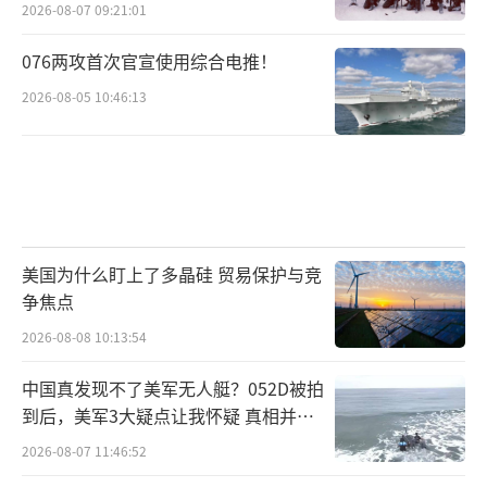
2026-08-07 09:21:01
当地时间12月8日，伊拉克政府发言人巴西
076两攻首次官宣使用综合电推！
姆·阿瓦迪发表声明称，伊拉克政府正密切关
2026-08-05 10:46:13
注叙利亚局势的发展，将继续与友好国家进行
联系，以推动稳定当前局势、维护当地公共秩
序，同时维护叙利亚人民的生命财产安全。应
尊重全体叙利亚人民的自由意愿。
土耳其外长：叙利亚的领土完整和繁荣必
美国为什么盯上了多晶硅 贸易保护与竞
须得到保护
争焦点
2026-08-08 10:13:54
当地时间12月8日，土耳其外长费丹就叙利
亚局势表示，土方呼吁该地区内外所有行动者
中国真发现不了美军无人艇？052D被拍
到后，美军3大疑点让我怀疑 真相并非
谨慎和冷静地行动，该地区不应该陷入进一步
如此
2026-08-07 11:46:52
的不稳定。叙利亚的领土完整和繁荣必须得到