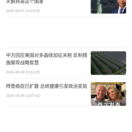
天鹅将是这个国家
丹尼尔·夏皮罗（Daniel Shapiro）表示，美
2026-08-07 14:25:38
国将继续在叙利亚东部驻军，并将采取必要措
施防止极端组织“伊斯兰国”（ISIS）卷土重
来。
叙利亚局势引多方关注
中方回应美国对多晶硅加征关税 反制措
古特雷斯：叙利亚人民可抓住“历史性机
施展现战略智慧
会”建立和平稳定未来
2026-08-08 10:12:45
联合国秘书长古特雷斯8日表示，经过14年
拜登癌症已扩散 总统健康引发政治变局
的残酷战争和叙政府下台，叙利亚人民可以抓
2026-08-09 10:07:02
住一个历史性的机会，建立一个稳定与和平的
未来。
声明强调，叙利亚的未来是由叙利亚人决