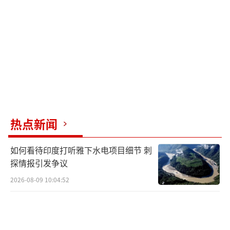
没有伤害平民，但一些并不受沙姆解放阵线领
导的反对派武装变得“疯狂”，打砸抢烧公共
机构和店铺的情况时有发生。8日晚间，处于宵
禁期间的大马士革情况跟当天白天相比，变得
稳定很多，像8日下午抢劫中央银行、总统府这
样的骚乱行为得到了一定程度的控制。
乌称俄驻军撤离美以多次打击叙境内目标
热点新闻
乌克兰国防部情报总局8日表示，当天，一
如何看待印度打听雅下水电项目细节 刺
艘名为“工程师特鲁宾”号的货船和俄罗斯黑
探情报引发争议
海舰队“格里戈罗维奇海军上将”号护卫舰已
2026-08-09 10:04:52
从塔尔图斯驶向地中海。
此外，乌方称俄罗斯正在通过驻赫梅米姆