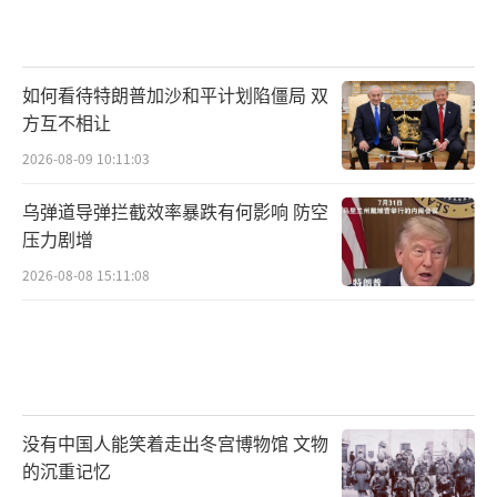
“这在整个中东地区引起了连锁反应。”
如何看待特朗普加沙和平计划陷僵局 双
约旦副首相：将向叙利亚人民提供一切可
方互不相让
能的支持
2026-08-09 10:11:03
当地时间12月8日，约旦副首相兼外交和侨
乌弹道导弹拦截效率暴跌有何影响 防空
务大臣萨法迪表示，约旦正在密切关注叙利亚
压力剧增
的局势发展。
2026-08-08 15:11:08
约旦将向叙利亚人民提供一切可能的支
持，帮助他们重建家园、恢复各机构和政治制
度，保障叙利亚的安全、主权。
伊拉克政府：尊重全体叙利亚人民的自由
没有中国人能笑着走出冬宫博物馆 文物
的沉重记忆
意愿