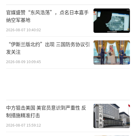
定的，联合国秘书长叙利亚问题特使裴凯儒将
官媒盛赞“东风浩荡”，点名日本嘉手
与他们合作。
纳空军基地
2026-08-07 10:40:02
美国：拜登称将帮助叙人民面对风险特朗
普表示美不应介入
“伊斯兰版北约”出现 三国防务协议引
发关注
当地时间12月8日，美国总统拜登就叙利亚
2026-08-09 10:09:45
局势发表讲话称，阿萨德政权的终结对于叙利
亚人民来说是一个历史性时刻，也是一个充满
风险和不确定性的时刻，美国将与其在叙利亚
的合作伙伴和利益相关者合作，帮助他们面对
风险。
中方狙击美国 美官员意识到严重性 反
制措施精准打击
当天早些时候，美国当选总统特朗普曾通
2026-08-07 15:59:12
过社交媒体表示，叙利亚一片混乱，