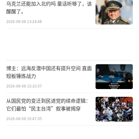
乌克兰还能加入北约吗 童话听够了，该
美国不应该参与其中，这不是美国的战
醒醒了。
斗，不要介入。
2026-08-08 13:24:48
以总理内塔尼亚胡：阿萨德政权结束具有
历史性意义
以色列总理内塔尼亚胡8日在视察以叙边境
博主：远海反潜中国还有提升空间 直面
时表示，
短板锤炼战力
这是中东历史上具有历史性意义的一天，
2026-08-08 15:10:37
阿萨德政权已经结束。
从国民党的变迁到民进党的续命逻辑：
它们最怕“民主台湾”叙事被揭穿
内塔尼亚胡称，
2026-08-08 10:47:35
“这是我们对伊朗和真主党实施打击的直
接结果。”