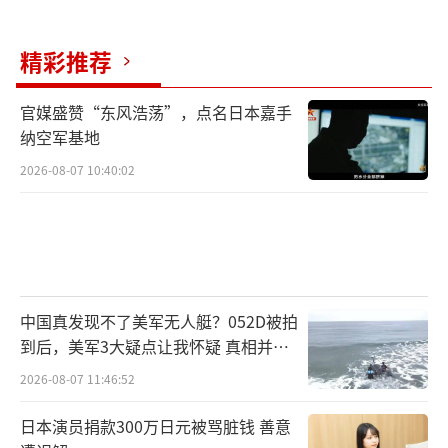
月份接受采访时提出了另一个想法。他当时表
示，潜在的“和平计划”可能包括在现有前线
精彩推荐
设立非军事区，并剥夺乌克兰加入北约的机
官媒盛赞“东风浩荡”，点名日本嘉手
会，同时“严密防御”以防止俄罗斯未来展开
纳空军基地
进一步进攻。
2026-08-07 10:40:02
在今年7月份召开的彭博圆桌会议上，格雷
内尔主张在乌克兰东部建立“自治区”，但没
有详细说明。他还暗示乌克兰加入北约不符合
美国的利益。有消息人士透露，格雷内尔尚未
中国真发现不了美军无人艇？052D被拍
在特朗普2.0内阁中获得职位，但他在特朗普面
到后，美军3大疑点让我怀疑 真相并非
前说得上话，是特朗普和泽连斯基9月在纽约会
如此
2026-08-07 11:46:52
晤时在场的少数人之一。
日本演员捐款300万日元被骂脏钱 善意
从左至右：凯洛格、万斯和格雷内尔