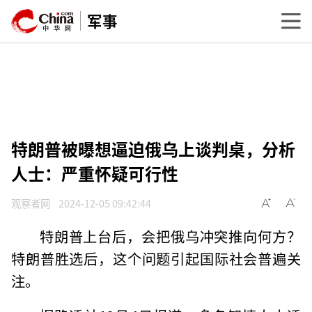
军事
特朗普被曝想逼迫俄乌上谈判桌，分析
人士：严重怀疑可行性
观察者网
2024-12-05 09:42:44
特朗普上台后，会把俄乌冲突推向何方？
特朗普胜选后，这个问题引起国际社会普遍关
注。