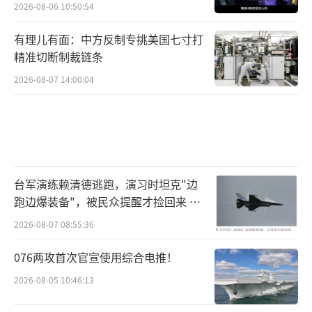
2026-08-06 10:50:54
有理儿有面：中方反制专挑美国七寸打
精准切断制裁链条
2026-08-07 14:00:04
台军演练赖清德逃跑，演习时坦克"边
跑边爆装备"，被民众提醒才捡回来 演
习状况频出引发关注
2026-08-07 08:55:36
076两攻首次官宣使用综合电推！
2026-08-05 10:46:13