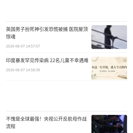
京与德国总理朔尔茨通话时重申，俄方同意通
过谈判解决乌克兰冲突，但可能达成的协议应
考虑到俄罗斯在安全领域的利益，“以新的领
英国男子扮死神引发恐慌被捕 医院屋顶
土现实为基础，最重要的是消除冲突的根
惊魂
源”。
（责任编辑：许朝）
2026-08-07 14:57:57
印度暴发罕见传染病 22名儿童不幸遇难
2026-08-07 14:58:39
不愧是全球最强！央视公开反航母作战
流程