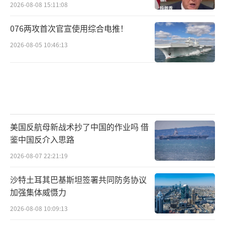
2026-08-08 15:11:08
此前在威克岛和提尼安岛（天宁岛）上恢复二
战机场，澳大利亚也在寻求空军基地被毁或受
076两攻首次官宣使用综合电推！
损时也能使用航空兵力的方法，尽管“Dura-Ba
2026-08-05 10:46:13
se”无法作为跑道起降飞机，但可以依托现有
跑道、高速公路快速扩建滑行道、停机坪、整
备区等设施，打造功能相对完善的临时机场。
除此之外，美国海军陆战队也开始更加关
美国反航母新战术抄了中国的作业吗 借
注其F-35B短垂战机、F-35C舰载战斗机面临的
鉴中国反介入思路
严峻作战环境，而就在今年7月，通用原子能公
2026-08-07 22:21:19
司发言人马克·布林克利还向“战区”网站透
露，他们正在考虑将为“福特”级航母研制的
沙特土耳其巴基斯坦签署共同防务协议
加强集体威慑力
电磁弹射器（EMALS）和拦阻装置（AAG）进
2026-08-08 10:09:13
行调整，以在陆地上使用，美国海军陆战队在