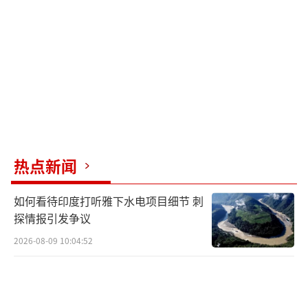
澳大利亚空军已经确认“Dura-Base”地
垫可用于快速铺设滑行道、停机坪和其他场
坪，特别是偏远地区也可使用，但报道也承
认，实际用于飞机起降的部分仍需要传统跑
道，目前已发布的照片显示，F-35A使用的是由
这种地垫组合的平台作为滑行道进入现有跑道
的。此次试验由澳大利亚空军第65基地工程中
热点新闻
队的一个小组进行，并由澳大利亚空军总部的
空中能力促进部门协调，此外廷德尔基地的团
如何看待印度打听雅下水电项目细节 刺
队中还包括来自美国空军基地维修和工程中队
探情报引发争议
的人员。施工负责人，飞行军官乔治亚·弗里
2026-08-09 10:04:52
斯塔尔表示，此次试验“在几天内”建成了一
个约2000平方米的停机坪，这也是第五代战斗
机第一次使用这种地垫（构成的停机坪和滑行