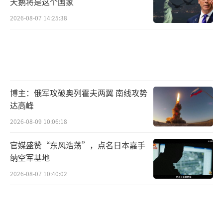
天鹅将是这个国家
澳大利亚空军认为，尽管尚不能替代起降
2026-08-07 14:25:38
跑道，但“Dura-Base”地垫仍是一个可供选
择的机场修复手段，机场在冲突中受到破坏
时，它可以帮助保持传统空军基地的运作。报
道称，这一点在澳大利亚北部地区“尤为重
要”，特别是“与中国军方在更广泛地区的紧
博主：俄军攻破奥列霍夫两翼 南线攻势
张关系日益加剧”之际，该地区的战略重要性
达高峰
正在不断上升，（工程）中队指挥官将此物描
2026-08-09 10:06:18
述为澳大利亚空军“非常有前途的”机场损坏
官媒盛赞“东风浩荡”，点名日本嘉手
修复手段，将用于未来的许多应用场景中。澳
纳空军基地
大利亚也希望借助此物在没有完善空军基地的
2026-08-07 10:40:02
地区来支持军用飞机行动，包括参与铺设临时
机场，或者替代现有空军基地中的停机坪等基
础设施，以在针对重大突发事件——特别是在未