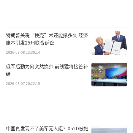
越战期间就以类似手段，探索过弹射牵引缩减
起飞距离的“战术支援短跑道机场”（SATS）
项目。布林克利表示，通用原子能电磁系统集
团一直在探索验证这种所谓“远征电磁弹射和
特朗普关税“换壳”术还能撑多久 经济
回收系统”，对该概念进行了“广泛研究”，
账本引发25州联合诉讼
据称这种方式可以在没有传统大面积跑道机场
2026-08-08 13:30:14
的环境下，对在所谓“印太战区”的各种“远
俄军后勤为何突然换帅 前线猛将接管补
征战役”产生明显影响。
给
麦奎尔-迪克斯-莱克赫斯特联合基地的电磁
2026-08-07 20:22:15
弹射器岸基试验设施，可以凭此想想“陆基电
磁弹射器”可能的样貌
社交媒体
中国真发现不了美军无人艇？052D被拍
（资料图）一架美国海军陆战队A-4“天