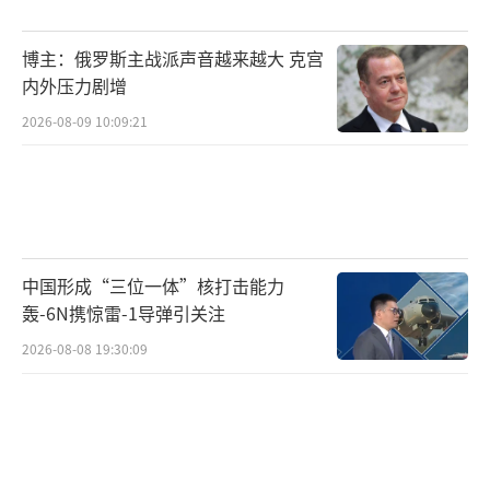
道）。
博主：俄罗斯主战派声音越来越大 克宫
目前，澳大利亚廷德尔空军基地同时还接
内外压力剧增
受美国空军的投资升级，内容为延长跑道并扩
2026-08-09 10:09:21
建一处可容纳6架B-52的停机坪，外加相应的中
队级作战和后勤维护设施。这一升级完成后，
该基地可以更好容纳轰炸机分队、加油机和战
斗机等兵力，同时燃料、弹药储存和任务规划
中国形成“三位一体”核打击能力
设施也将得到改善。据称，该基地可能保障了
轰-6N携惊雷-1导弹引关注
近期美国执行对也门胡塞武装空袭的B-2轰炸
2026-08-08 19:30:09
机。
澳大利亚廷德尔空军基地位置示意图
廷德尔空军基地近期卫星照片，现有跑道