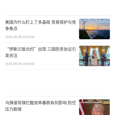
报道表示，美国军方参与此次试验，自然
也是其发展“敏捷作战部署”战略的一部分，
为美国空军战机在面临危机时提供能够转移的
美国为什么盯上了多晶硅 贸易保护与竞
争焦点
分散地点。这一战略主要是在以“神出鬼
2026-08-08 10:13:54
没”的方式“快速调动飞机”，来应对“中国
在太平洋区域日益增长的导弹和空袭威胁”，
“伊斯兰版北约”出现 三国防务协议引
避开对手的“目标打击周期”，同时美国及盟
发关注
国空军的各种设施面临着“与中国发生重大冲
2026-08-09 10:09:45
突”时，即便不被“弹道导弹和其他手段摧
毁”，现有基地也难保不遭受破坏与损失。由
于这一地区的空军基地相对较少，假如美国或
澳大利亚中任意一国“与中国开战”，廷德尔
乌弹道导弹拦截效率暴跌有何影响 防空
或关岛安德森基地都将成为“最优先被考虑的
压力剧增
目标”，因此，美国需要寻找替代方案，包括