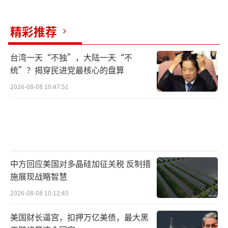
西北（左上）方可见明显的跑道延长和机坪扩
建施工迹象
精彩推荐
由美国空军主导发展的“敏捷作战部
台湾一天“不独”，大陆一天“不
署”（Agile Combat Employment）项目旗下
统”？揭穿民进党最核心的盘算
中队指挥官肖恩·杰米森表示，“Dura-Bas
2026-08-08 10:47:51
e”在快速铺设扩展滑行道和停机坪方面是一
个“理想的产品”，用于在难以快速铺设普通
道面的地区铺设临时设施。“战区”在报道中
提到，美国军方早在2007年起就使用过这种地
中方回应美国对多晶硅加征关税 反制措
垫进行过测试，证明可以承载更大的KC-135、
施展现战略智慧
C-17A等大型飞机。
2026-08-08 10:12:45
在临时滑行道测试滑行的KC-135加油机
美国财长逼宫，扣押万亿美债，最大黑