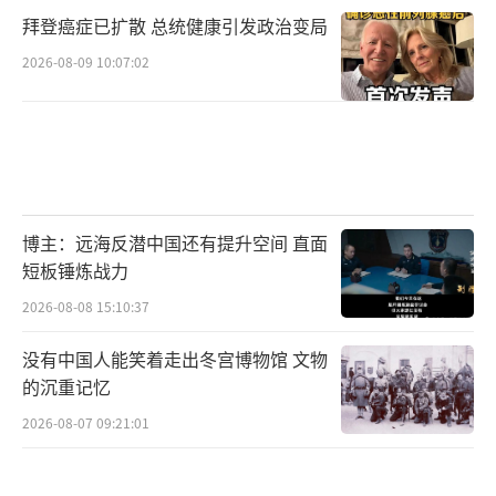
拜登癌症已扩散 总统健康引发政治变局
0年代中期越南战争期间研制的AM2型轻质蜂窝
芯铝板。杰米森表示，相比于用了半个多世纪
2026-08-09 10:07:02
的AM2地垫，由高强度塑料制成的“Dura-Bas
e”地垫至少在滑行道和停机坪的组装上显示出
了安装便捷、速度快的特点，铺设之前需要的
（地面）表面处理也相对更少。
博主：远海反潜中国还有提升空间 直面
（资料图）太平洋战争期间，由打孔钢板
短板锤炼战力
铺设的野战停机坪
2026-08-08 15:10:37
社交媒体
没有中国人能笑着走出冬宫博物馆 文物
的沉重记忆
（资料图）美军现役的AM2型铝板地垫
2026-08-07 09:21:01
社交媒体