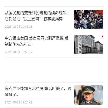
来“涉及中国的冲突”时支持所谓“印太地
区”空中力量，而进行的各种“敏捷部署”行
从国民党的变迁到民进党的续命逻辑：
动中发挥“明显作用”。正因如此，美国军方
它们最怕“民主台湾”叙事被揭穿
也深度参与了在廷德尔的相关试验，以评估确
2026-08-08 10:47:35
保其作战飞机在“更具挑战”环境下的“远征
中方狙击美国 美官员意识到严重性 反
战役”中有效运作的方法，弗里斯塔尔则称，
制措施精准打击
此次合作进一步增强了澳空军和美太平洋空军
2026-08-07 15:59:12
之间的“互操作性”。
自上世纪40年代起，美国军方开始使用一
种被称作“马斯顿垫”的标准化可拼装板材地
垫，用于铺设野战机场、临时道面等设施。最
乌克兰还能加入北约吗 童话听够了，该
初型号的“马斯顿垫”是由一系列打孔钢板制
醒醒了。
成，在太平洋战争中广泛使用，而目前美国及
2026-08-08 13:24:48
其盟国使用的现役“马斯顿垫”，则是上世纪6