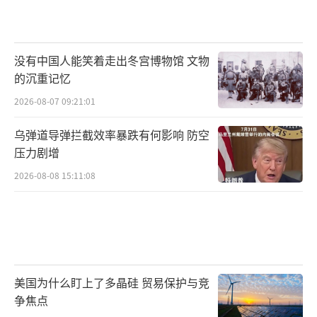
没有中国人能笑着走出冬宫博物馆 文物
的沉重记忆
2026-08-07 09:21:01
乌弹道导弹拦截效率暴跌有何影响 防空
压力剧增
2026-08-08 15:11:08
美国为什么盯上了多晶硅 贸易保护与竞
争焦点