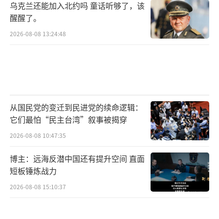
乌克兰还能加入北约吗 童话听够了，该
醒醒了。
2026-08-08 13:24:48
从国民党的变迁到民进党的续命逻辑：
它们最怕“民主台湾”叙事被揭穿
2026-08-08 10:47:35
博主：远海反潜中国还有提升空间 直面
短板锤炼战力
2026-08-08 15:10:37