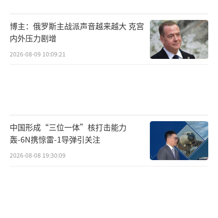
博主：俄罗斯主战派声音越来越大 克宫
内外压力剧增
2026-08-09 10:09:21
中国形成“三位一体”核打击能力
轰-6N携惊雷-1导弹引关注
2026-08-08 19:30:09