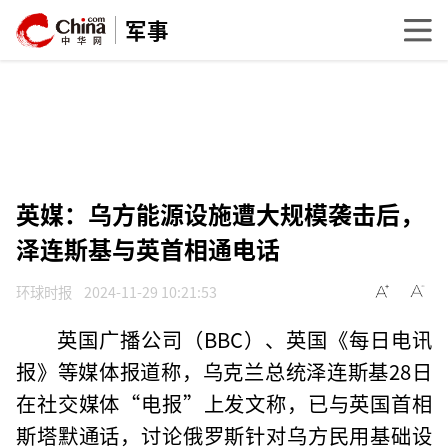
军事
英媒：乌方能源设施遭大规模袭击后，
泽连斯基与英首相通电话
环球时报
2024-11-29 10:21:53
英国广播公司（BBC）、英国《每日电讯
报》等媒体报道称，乌克兰总统泽连斯基28日
在社交媒体“电报”上发文称，已与英国首相
斯塔默通话，讨论俄罗斯针对乌方民用基础设