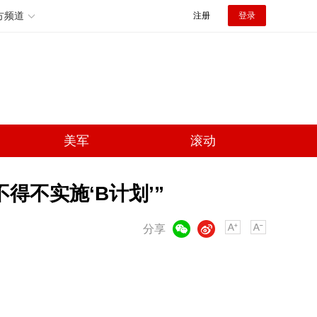
方频道
注册
登录
美军
滚动
得不实施‘B计划’”
微信
微博
分享