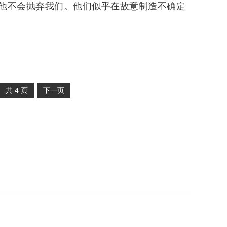
他不会抛弃我们。他们似乎在故意制造不确定
共
4
页
下一页