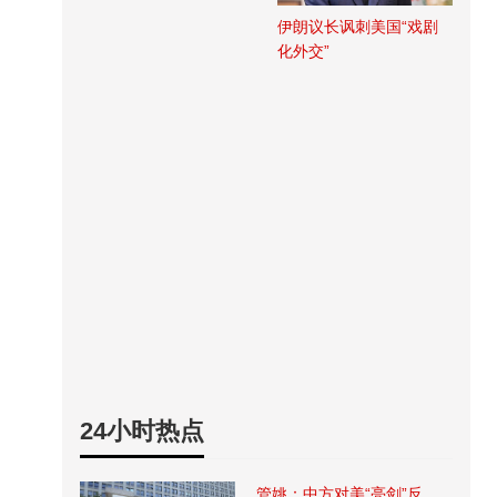
伊朗议长讽刺美国“戏剧
化外交”
24小时热点
管姚：中方对美“亮剑”反