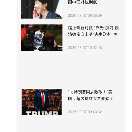
跟中国对抗到底
2026-08-07 09:55:09
嘴上叫嚣对抗 “汉光”演习 赖
清德亲自上演“逃生剧本” 美
军方围观“服务”
2026-08-07 10:02:48
“向特朗普同志致敬！”美
国，超级抹红大赛开始了
2026-08-07 09:43:32