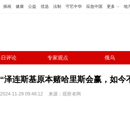
插画
健康
公益
优选
法制
守艺中华
应急中国
更多
地
每日评论
专家观点
俄乌
“泽连斯基原本赌哈里斯会赢，如今不
2024-11-29 09:48:12
来源：
观察者网