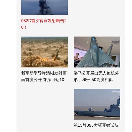
052D首次官宣发射鹰击2
0！
我军新型导弹清晰发射画
洛马公开展出无人僚机外
面首度公开 穿深可达10
形，和歼-50高度相似
米
第13艘055大驱开始试航