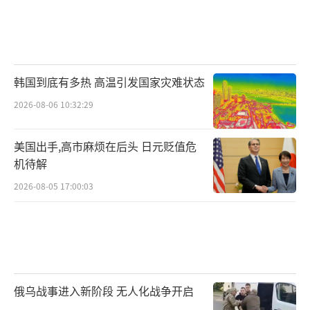
马斯仍难以达成停火协议。报道强调，拜登始
终拒绝使用他最大的筹码来向以色列施压：限
制或暂停进攻性武器的供应。自2023年10月7
日新一轮巴以冲突爆发以来，美国已向以色列
韩国到底有多热 高温引发国家灾难状态
提供了价值数十亿美元的军事援助。
2026-08-06 10:32:29
哈马斯官员萨米·阿布·祖赫里27日对路
美国出手,高市麻烦在后头 日元贬值危
透社表示，该组织“理解”黎巴嫩有权达成保
机待解
护其人民的协议，并希望达成协议结束加沙战
2026-08-05 17:00:03
争。路透社称，加沙地带的哈马斯正在与以色
列军队交战，由于没有达成类似协议，许多居
民表示他们感到被抛弃了。
中国外交部发言人毛宁27日在例行记者会
俄乌战事进入新阶段 无人化战争开启
上表示，中方高度关注当前黎以局势，一直呼