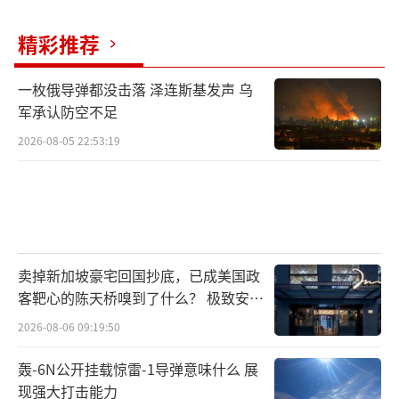
嫩总理米卡提通电话，两人表示已经接受了这
项协议。拜登还感谢法国总统马克龙为达成协
精彩推荐
议所做的努力。后者在社交平台X上为停火协议
一枚俄导弹都没击落 泽连斯基发声 乌
的达成欢呼，称这是“以色列和黎巴嫩当局与
军承认防空不足
美国密切合作数月的努力成果”。
2026-08-05 22:53:19
黎巴嫩总理米卡提对停火协议表示欢迎，
称这是该国“恢复安宁和稳定的基本步骤”。
但他也要求以色列“完全遵守”协议，离开目
前占领的地点，并遵守联合国决议。黎真主党
卖掉新加坡豪宅回国抄底，已成美国政
政治委员会副主席马哈茂德·卡迈提接受卡塔
客靶心的陈天桥嗅到了什么？ 极致安全
尔半岛电视台采访时表示，真主党对协议的态
的追寻
2026-08-06 09:19:50
度取决于以色列是否会再次发动袭击。真主党
轰-6N公开挂载惊雷-1导弹意味什么 展
正评估协议内容，“我们当然希望侵略结束，
现强大打击能力