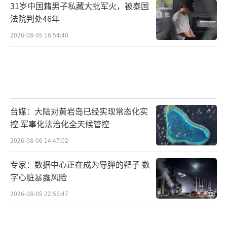
31岁中国籍男子私藏大批军火，被泰国
外，在真主党控制的地区，还有上百万居民逃
法院判处46年
离家园。
2026-08-05 16:54:40
“以色列和真主党之间达成停火协议是一
项来之不易的外交成就，但最终阻止停火协议
破裂可能更加困难。”美国Axios新闻网称，美
国现在的任务是维持中东最动荡的边境之一——
台媒：大陆对黄岩岛已经实现常态化实
以色列和黎巴嫩之间的平静。目前，美国正处
控 军事化法治化全天候管控
于总统过渡期，而且中东地区的危机远未结
2026-08-06 14:47:02
束。停火协议给了美国监督违反行为的繁重任
专家：数据中心正在成为导弹的靶子 数
务，以及或许要阻止内塔尼亚胡——他甚至在最
字心脏暴露风险
终确定协议之前就发誓，如果真主党越过几条
2026-08-05 22:55:47
红线之一，他将放弃该协议。
沙特“阿拉比亚”电视台网站27日报道