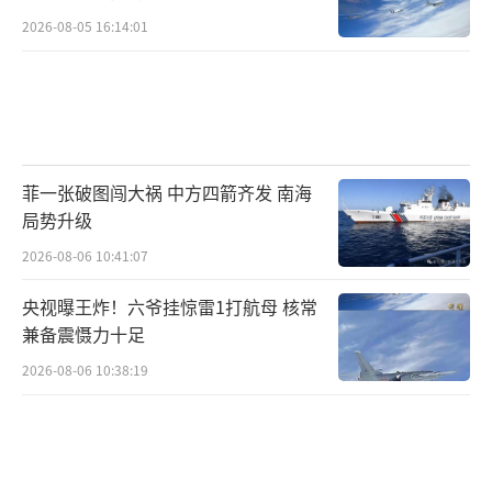
但不能以牺牲黎巴嫩国家主权为代价”。
2026-08-05 16:14:01
停火后以军向车辆开火
据英国天空新闻网等媒体报道，停火协议
生效仅数小时后，以色列国防军发表声明称，
以军向接近黎巴嫩境内“禁止通行区域”的车
菲一张破图闯大祸 中方四箭齐发 南海
辆开火。报道援引以军声明说，“以色列国防
局势升级
军开火，以阻止他们接近该区域，可疑人员随
2026-08-06 10:41:07
后撤离”。
央视曝王炸！六爷挂惊雷1打航母 核常
兼备震慑力十足
据法新社报道，自27日凌晨开始，从贝鲁
2026-08-06 10:38:19
特到黎南部的道路就一直拥堵，成千上万的人
返回家园。法新社记者看到汽车里挤满了携带
床垫、行李箱和毛毯的人。