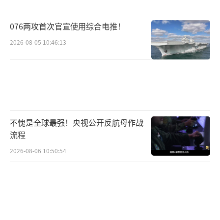
的行为。
076两攻首次官宣使用综合电推！
在对停火协议进行投票之前，内塔尼亚胡
2026-08-05 10:46:13
发表视频声明称，“能够执行的协议才是好的
协议，我们会执行它”。但他也表示，“停火
的持续时间将取决于黎巴嫩发生的情况”，如
果真主党违反协议，试图在黎以边境地带重建
武装，以色列将发动反击。他还宣称，“这场
不愧是全球最强！央视公开反航母作战
始于2023年10月7日的多线战争在我们实现所
流程
有目标，包括让北方居民安全返回家园之前不
2026-08-06 10:50:54
会结束”。
综合路透社、《纽约时报》等媒体报道，
拜登当地时间26日在白宫玫瑰园就停火协议发
表讲话。拜登说，他刚刚与内塔尼亚胡和黎巴