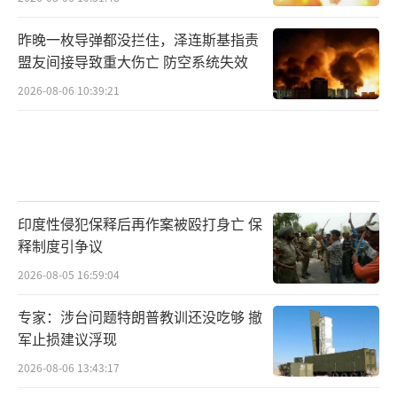
宣布停火的机会，再次推动加沙停火。他在26
日的讲话中表示，未来几天，美国将与土耳
昨晚一枚导弹都没拦住，泽连斯基指责
其、埃及、卡塔尔等国再次努力，实现加沙地
盟友间接导致重大伤亡 防空系统失效
带的停火。另外，美国准备与沙特达成一系列
2026-08-06 10:39:21
协议，以沙关系存在正常化的可能性。
美国总统国家安全事务助理沙利文27日在
接受美国微软—全国广播公司（MSNBC）采访
时表示，鉴于以色列和真主党已经同意停火，
印度性侵犯保释后再作案被殴打身亡 保
拜登总统将于27日再次推动有关加沙停火和人
释制度引争议
质释放的协议。“拜登总统打算今天（27日）
2026-08-05 16:59:04
开始这项工作，让他的特使与土耳其、卡塔
专家：涉台问题特朗普教训还没吃够 撤
尔、埃及和该地区的其他相关国家接触。”
军止损建议浮现
2026-08-06 13:43:17
不过，《华盛顿邮报》认为，以色列和哈