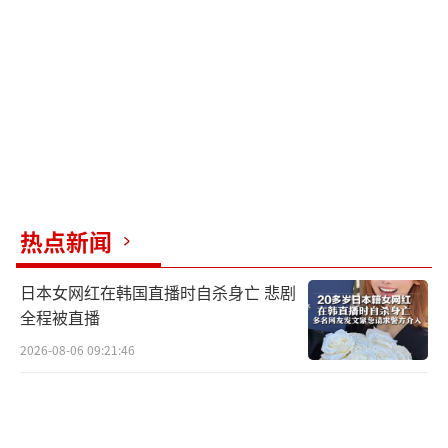
巴嫩南部撤军，而黎巴嫩军队将在利塔尼河
（黎巴嫩南部的一条河流）以南部署约5000名
士兵；真主党武装将离开黎南部，其军事基础
设施将被拆除。据报道，美国还提供了一份附
函，明确说明以色列对真主党违反停火协议作
出回应的权利。
当地时间27日，黎以停火协议生效后，黎
热点新闻
巴嫩逃离家园的民众开始返回。（视觉中国）
日本女网红在韩国直播时自杀身亡 悲剧
根据美国和法国的一份联合声明，两国将
全程被直播
帮助确保停火协议得到全面实施。一名美国高
2026-08-06 09:21:46
级官员向路透社介绍说，美国和法国将与联合
国驻黎巴嫩临时部队一起加入一个机制，该机
制将与黎巴嫩军队合作，以阻止可能破坏停火