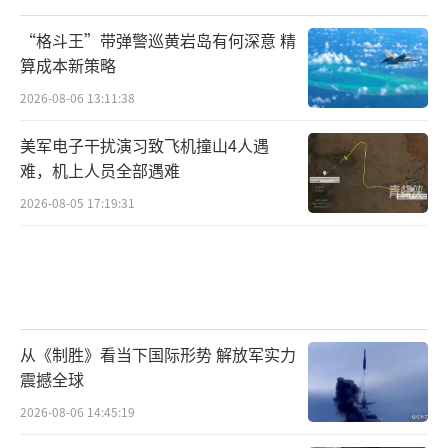
综合半岛电视台、《以色列时报》等媒体
报道，以军发言人当地时间27日清晨警告称，
“格斗王”带弹警巡黄岩岛有何深意 精
算成本新策略
在停火协议生效期间，黎巴嫩居民不要返回南
2026-08-06 13:11:38
部村庄。以军将继续在黎南部阵地上做好战斗
准备，当地居民不要前往以军撤离的村庄或靠
美军电子干扰演习致飞机撞山4人遇
近该地区的以军部队，以军将会告知其返回家
难，机上人员全部遇难
园的安全日期。
2026-08-05 17:19:31
新一轮巴以冲突自去年10月爆发以来，黎
真主党不时打击以色列境内目标，以策应哈马
斯，以军则对真主党武装实施炮击和空袭。今
年9月以来，双方冲突骤然升级，真主党总书记
从《制胜》看当下国际形势 解放军实力
纳斯鲁拉等一批真主党领导人相继在以军行动
震撼全球
中身亡。BBC称，这场战争对黎巴嫩来说是毁
2026-08-06 14:45:19
灭性的，除3800多人死亡和15800多人受伤