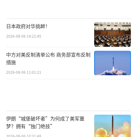
称，尽管黎巴嫩各地因停火协议生效而洋溢着
雀跃的气氛，然而仍有许多不安和担忧挥之不
日本政府对华挑衅！
去。一些人担心，在协议规定的两个月期限
2026-08-06 14:21:45
内，停火可能会破裂。尤其是协议中的某些条
款，在一些观察人士看来，存在多种解读的空
中方对美反制清单公布 商务部宣布反制
间。文章举例说，协议是否明确允许以色列在
措施
认为真主党违反协议时直接采取军事行动，目
2026-08-06 11:01:21
前尚不完全清楚。尽管以色列政府对此予以确
认，但其中的模糊性引发强烈争议。
美媒：拜登始终拒绝使用最大的筹码向以
施压
伊朗“城堡破坏者”为何成了美军噩
梦？拥有“独门绝技”
与此同时，拜登试图利用以色列和真主党
2026-08-06 10:31:48