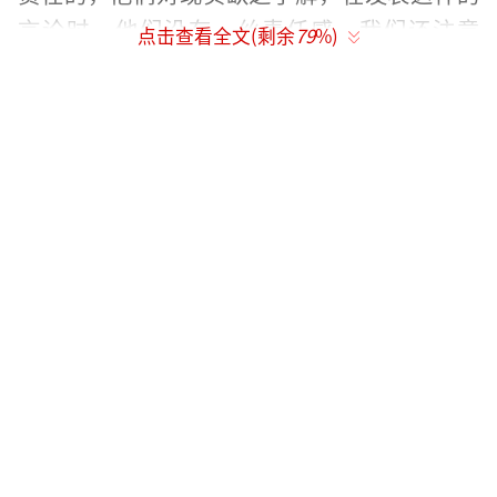
言论时，他们没有一丝责任感。我们还注意
点击查看全文(剩余
79
%)
到，所有这些言论都是匿名的。”
俄罗斯总统新闻秘书、克里姆林宫发言人
佩斯科夫
视觉中国
11月26日早些时候，俄罗斯联邦安全会议
副主席、前总统梅德韦杰夫在个人社交媒体发
文表示，美国政客和记者正在认真讨论向乌克
兰提供核武器的后果。梅德韦杰夫说，把核武
器交给一个与最大核国家交战的国家，这个想
法本身就极度荒谬。