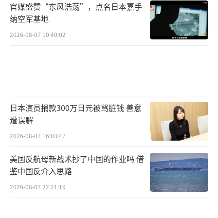
官媒盛赞“东风浩荡”，点名日本嘉手
音速导弹和多枚空对地导弹。
纳空军基地
社交媒体上流传的据称是俄导弹分弹头落
2026-08-07 10:40:02
地画面
视频截图
当天晚间，普京发表电视讲话称，俄军当
日本演员捐款300万日元被骂脏钱 善意
天对乌克兰军工企业发动了联合打击。作
遭误解
为“战斗试验”的一部分，俄军向乌克兰目标
2026-08-07 16:03:47
发射了代号为“榛树”的新型中程高超音速导
弹，成功击中了第聂伯罗市一处军事工业设
美国反航母新战术抄了中国的作业吗 借
鉴中国反介入思路
施。普京警告，这次行动是为了回应“北约成
员国对俄罗斯的侵略行动”，如果挑衅行为持
2026-08-07 22:21:19
续升级，俄方“将以牙还牙施以反击”。
（责任