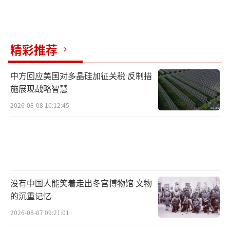
在美国“开绿灯”后，法国和英国也已允许乌
克兰使用两国提供的远程武器“斯卡普”（Sca
lp）和“风暴之影”（Storm Shadow）打击
精彩推荐
俄罗斯领土。
中方回应美国对多晶硅加征关税 反制措
当地时间11月19日，俄罗斯总统普京签署
施展现战略智慧
法令，批准了更新版核学说。佩斯科夫表示，
2026-08-08 10:12:45
如果乌克兰使用西方的非核导弹攻击俄罗斯，
那么根据新的核威慑政策，俄罗斯可以使用核
武器进行回应。
11月20日，乌克兰向俄库尔斯克地区发射
没有中国人能笑着走出冬宫博物馆 文物
了多达12枚英国“风暴阴影”巡航导弹。作为
的沉重记忆
对乌军袭击的回应，11月21日，俄罗斯向乌克
2026-08-07 09:21:01
兰发射了一枚代号为“榛树”的新型中程高超