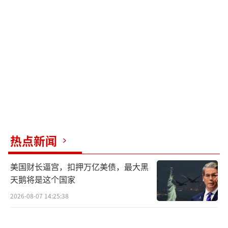
梅德韦杰夫强调，向基辅政权提供核武器
本身就可被视作为与俄罗斯的核冲突做准备。
根据俄罗斯联邦核威慑国家基本政策第十九条
的规定，实际提供核武器等同于对俄罗斯实施
了攻击行为，“后果显而易见”。
路透社指出，1991年苏联解体后，乌克兰
从苏联手中继承了一部分核武器，但根据1994
年达成的《布达佩斯安全保障备忘录》协议，
热点新闻
乌克兰放弃了核武器，以换取俄罗斯、美国和
英国的安全保证。
美国财长逼宫，扣押万亿美债，最大黑
天鹅将是这个国家
上个月，乌克兰总统泽连斯基表示，由于
乌克兰已经放弃了核武器，加入北约是获得安
2026-08-07 14:25:38
全保障的唯一途径。