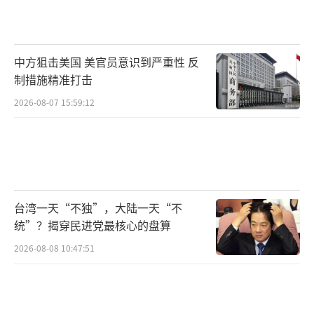
此前俄乌两国间使用的武器已经经历了多
次升级。当地时间11月17日，《纽约时报》援
引美国官员的话报道称，美国总统拜登首次授
中方狙击美国 美官员意识到严重性 反
制措施精准打击
权乌克兰使用美制远程陆军战术导弹系统（ATA
CMS）打击俄罗斯境内目标。
2026-08-07 15:59:12
美制远程陆军战术导弹系统（ATACMS）导
弹
洛克希德·马丁公司网站
台湾一天“不独”，大陆一天“不
统”？揭穿民进党最核心的盘算
因担心会导致俄乌冲突再度升级，美国此
2026-08-08 10:47:51
前一直不愿意向乌克兰提供或批准使用能够袭
击俄罗斯腹地目标的远程武器。然而，就在拜
登任期将尽之时，他此时突然“开了绿灯”。