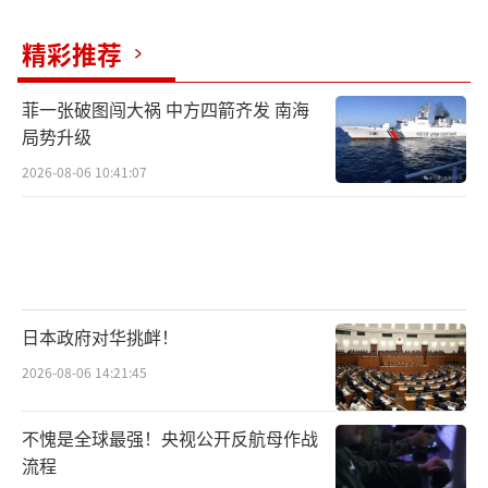
此后，特朗普于2017年8月25日签署总统
精彩推荐
备忘录，要求国防部禁止跨性别者服役，但未
对已经入伍的跨性别者去留做出明确要求。201
菲一张破图闯大祸 中方四箭齐发 南海
8年3月23日，特朗普再签署总统备忘录，禁止
局势升级
大多数跨性别者入伍，但给美国防部保留执行
2026-08-06 10:41:07
自主权。
2019年3月，美国国防部颁布新规，对跨性
别人士服兵役进行了严格限制，只允许他们在
没有被诊断出性别焦虑症、没有或不需要性别
日本政府对华挑衅！
过渡，并且达到符合生理性别标准的情况下服
2026-08-06 14:21:45
役。
不愧是全球最强！央视公开反航母作战
在拜登2021年1月上任后，他立即推翻了特
流程