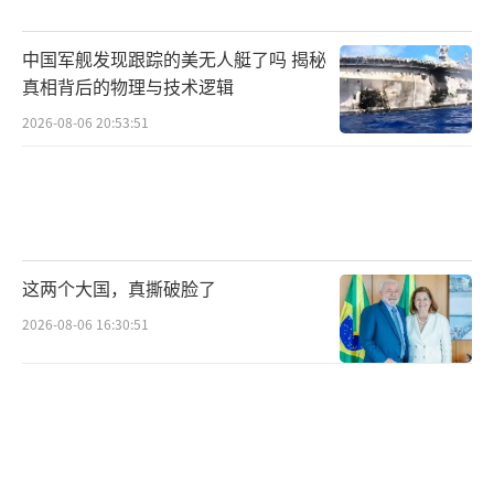
的经验水平将很难被取代。”
中国军舰发现跟踪的美无人艇了吗 揭秘
美国海军跨性别分析师巴蒂斯塔（Paulo B
真相背后的物理与技术逻辑
atista）也称，强制跨性别者退役将对军队带来
2026-08-06 20:53:51
连锁影响，因为这些军人不仅在部队中担任领
导角色，还负责着关键任务。
美国士兵参与爆破训练演习
视觉中国
这两个大国，真撕破脸了
2026-08-06 16:30:51
奥巴马政府于2016年允许跨性别者公开在
美军服役。到了2017年7月，特朗普通过推特向
跨性别军人发难，称政府将不接受跨性别者在
军队服役，因为军队必须集中精力获胜，而庞
大的医疗成本与混乱会拖累军队。