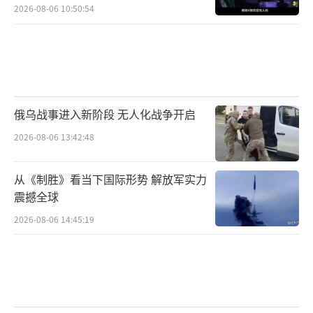
朗普的旧政策，签署行政命令，规定所有符合
2026-08-06 10:50:54
资格的美国人都可以参军。
海格塞斯
路透社
俄乌战事进入新阶段 无人化战争开启
报道称，特朗普此前抨击一些高级军官
2026-08-06 13:42:48
称，相比战斗计划，他们往往对多样性、公平
性和包容性更感兴趣。竞选期间，特朗普也承
从《制胜》看当下国际形势 解放军实力
诺将禁止跨性别者参军，废除政府中的“多元
震撼全球
化”和“包容性”政策。
2026-08-06 14:45:19
而他此前提名的美国国防部长海格塞斯（P
ete Hegseth）也持相同观点。他曾公开指责美
国军队中“软弱”和“娘娘腔”的领导层，认