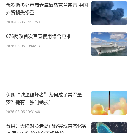
为将跨性别者纳入军队的努力正在削弱美国的
俄罗斯多处电商仓库遭乌克兰袭击 中国
国家安全。他在一本书中写道，“下一任领导
外贸损失惨重
者应清理门户”。
2026-08-06 14:11:53
076两攻首次官宣使用综合电推！
这位福克斯新闻主持人还表示，为跨性别
者提供医疗服务是五角大楼负担不起的奢侈行
2026-08-05 10:46:13
为，并补充说，关注只影响军队中少数人的问
题是“跨性别疯子”的表现。
彭博社此前报道认为，特朗普之所以选择
海格塞斯担任国防部长，就是表明自己将兑现
伊朗“城堡破坏者”为何成了美军噩
承诺。美国政客新闻网也称，海格塞斯或将主
梦？拥有“独门绝技”
导清除美国国防部此前的“多元化”和“包容
2026-08-06 10:31:48
性”的政策。
台媒：大陆对黄岩岛已经实现常态化实
控 军事化法治化全天候管控