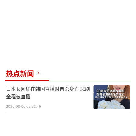
布拉纳曼认为，美军方去年招募的新兵数
量已比目标数少了4.1万，此时再突然解雇1.5
万名现役军人，将进一步加剧关键技能缺口，
并导致巨大的财务和人力损失。“这将造成巨
大的经济损失，以及经验和领导力的损失，可
能需要20年和数十亿美元才能弥补”。
热点新闻
已经在军队服役的跨性别者表示，新禁令
不仅会给他们个人带来困扰，还会给军队带来
日本女网红在韩国直播时自杀身亡 悲剧
灾难性后果。
全程被直播
2026-08-06 09:21:46
一位不愿透露姓名的美国空军现役军官
说：“在我的职业领域中，拥有和我类似经验
的人非常少，如果发生大规模的突发事件，我