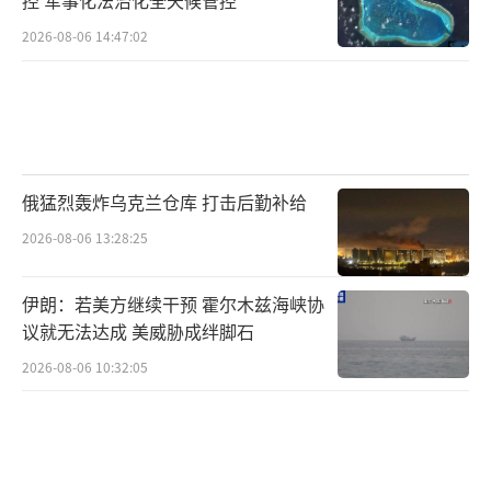
《泰晤士报》称，已联系了特朗普的发言
人，但对方拒绝就相关禁令置评。
2026-08-06 14:47:02
（责任编辑：许
朝）
俄猛烈轰炸乌克兰仓库 打击后勤补给
2026-08-06 13:28:25
伊朗：若美方继续干预 霍尔木兹海峡协
议就无法达成 美威胁成绊脚石
2026-08-06 10:32:05