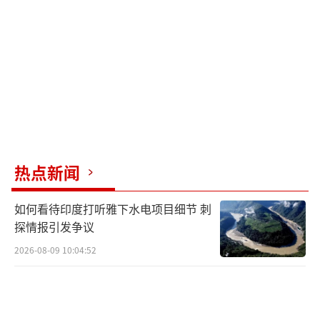
伦济科沃距离俄罗斯飞地加里宁格勒的直
线距离仅有150公里左右，故该基地从建设之初
就受到俄方的关注。乌克兰媒体说，自2007年
该项目启动以来，克里姆林宫一直批评该基地
对俄罗斯安全“构成威胁”，意在遏制俄罗斯
影响力。
热点新闻
对此，波兰和北约方面一直予以否认。据
波兰商业广播电台RMF 24报道，波兰外交部发
如何看待印度打听雅下水电项目细节 刺
探情报引发争议
言人帕维乌·弗龙斯基（Pawel Wronski）21
日称，该反导基地的作用是“防御而非攻
2026-08-09 10:04:52
击”。他还称，俄方的“威胁”将成为波兰、
美国和北约加强防空力量的“论据”。