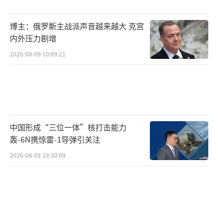
本周三（20日），科西尼亚克-卡梅什在波
兰众议院表示，基于目前俄乌冲突的紧张局
博主：俄罗斯主战派声音越来越大 克宫
内外压力剧增
势，波兰将就扩大伦济科沃反导基地的规模和
运作，与北约盟国进行会谈。
2026-08-09 10:09:21
RT介绍，2000年代初，美国退出与俄罗斯
的《反导条约》后，提出在波罗的海沿岸建设
陆基“宙斯盾”反导系统。报道说，美方当时
曾向俄罗斯保证，未来在罗马尼亚和波兰的基
中国形成“三位一体”核打击能力
轰-6N携惊雷-1导弹引关注
地并非针对俄罗斯，而是针对伊朗或朝鲜等国
2026-08-08 19:30:09
家。
RT说，但俄方长期以来也一直认为，华盛
顿关于建设“宙斯盾”基地真正目的的说法是
虚伪的，这些基地事实上是北约东扩的一部