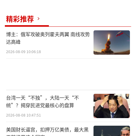
分，目的是针对俄罗斯。报道称，波兰总统杜
达在上周的启用仪式上也承认，该基地并非如
精彩推荐
之前所称是用于拦截来自伊朗的导弹，而是为
博主：俄军攻破奥列霍夫两翼 南线攻势
了让波兰脱离俄罗斯的势力范围，更接近美
达高峰
国。
2026-08-09 10:06:18
据塔斯社13日报道，克里姆林宫发言人、
俄总统新闻秘书佩斯科夫当天表示，针对美国
在波兰部署反导系统一事，俄总统普京在小布
什政府期间就已对美国的这一计划表达了关
台湾一天“不独”，大陆一天“不
切，俄方今后将“采取适当措施来确保对
统”？揭穿民进党最核心的盘算
等”。
（责任编辑：许朝）
2026-08-08 10:47:51
美国财长逼宫，扣押万亿美债，最大黑