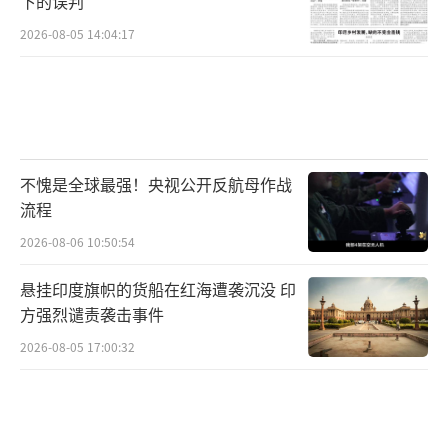
下的误判
告，如果乌克兰不放弃使用ATACMS和“‘风暴
2026-08-05 14:04:17
之影”袭击俄罗斯本土目标，那么“俄罗斯将
使用洲际弹道导弹袭击基辅”。
俄乌冲突爆发以来，我们已经见证了诸多
此前难以想象的历史性事件。如今就连西方观
不愧是全球最强！央视公开反航母作战
察家也在担心，随着洲际导弹首次投入实战，
流程
距离未来的核战争爆发还有多远？
（责任编辑：许
2026-08-06 10:50:54
朝）
悬挂印度旗帜的货船在红海遭袭沉没 印
方强烈谴责袭击事件
2026-08-05 17:00:32