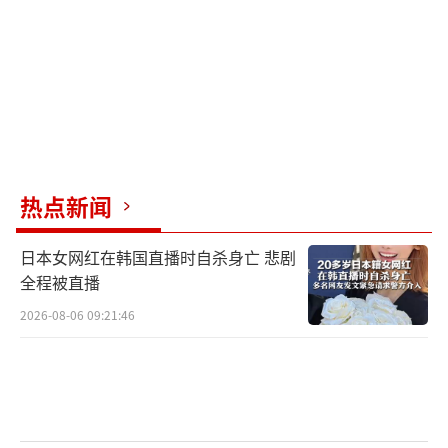
S-26洲际导弹进行报复。
美国“和平卫士”洲际导弹试射时，所携
带的8枚独立分弹头轨迹令人震撼又心生恐怖
按照国际主流标准，洲际导弹的射程通常
在8000公里以上，能够以极高速度实现跨越洲
际的远程精确打击，最高速度可达20马赫以
热点新闻
上，拦截难度非常大。自上世纪中期问世以
日本女网红在韩国直播时自杀身亡 悲剧
来，它就主要承担携带核弹头摧毁对手战略目
全程被直播
标的毁灭性使命。尽管美俄等核大国会定期进
2026-08-06 09:21:46
行不携带核弹头的洲际导弹发射试验，但它的
制造工艺复杂、生产速度慢、成本非常昂贵，
因此洲际导弹实际部署时只负责执行战略核威
慑任务。也正因为洲际导弹与核威慑的紧密联