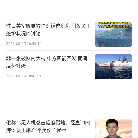
驻日美军舰艇被拍到锈迹斑斑 引发关于
维护状况的讨论
2026-08-05 16:43:14
菲一张破图闯大祸 中方四箭齐发 南海
局势升级
2026-08-06 10:41:07
俄称乌无人机袭击俄度假地，径直冲向
海滩发生爆炸 平民伤亡惨重