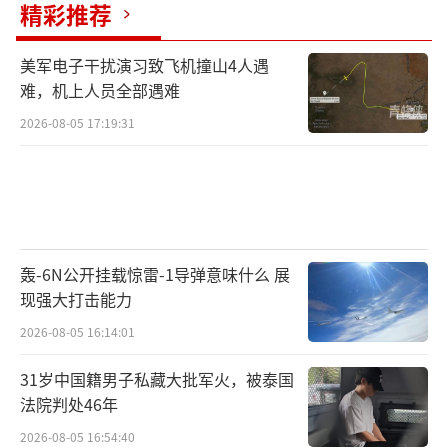
而是为洲际导弹配备的“先锋”高超音速弹
精彩推荐
头。
美军电子干扰演习致飞机撞山4人遇
难，机上人员全部遇难
面对俄罗斯的报复，这次就连乌克兰也不
再“嘴硬”了——乌克兰《基辅独立报》21日
2026-08-05 17:19:31
称，虽然此前乌克兰使用美制“爱国者”反导
系统成功拦截了多种俄罗斯导弹，但目前还没
有针对拦截洲际弹道导弹进行优化。“如果俄
罗斯开始定期发射洲际导弹，乌克兰将需要得
轰-6N公开挂载惊雷-1导弹意味什么 展
到更先进防空系统的支持，如美国的‘萨
现强大打击能力
德’系统。”
2026-08-05 16:14:01
老司机不得不插一句，“萨德”系统可真
31岁中国籍男子私藏大批军火，被泰国
没有拦截洲际导弹的能力，它只能对付传统的
法院判处46年
中远程弹道导弹，何况美国总共只有7套“萨
2026-08-05 16:54:40