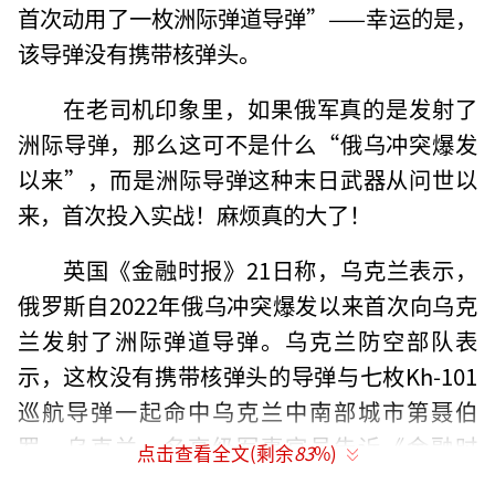
首次动用了一枚洲际弹道导弹”——幸运的是，
该导弹没有携带核弹头。
在老司机印象里，如果俄军真的是发射了
洲际导弹，那么这可不是什么“俄乌冲突爆发
以来”，而是洲际导弹这种末日武器从问世以
来，首次投入实战！麻烦真的大了！
英国《金融时报》21日称，乌克兰表示，
俄罗斯自2022年俄乌冲突爆发以来首次向乌克
兰发射了洲际弹道导弹。乌克兰防空部队表
示，这枚没有携带核弹头的导弹与七枚Kh-101
巡航导弹一起命中乌克兰中南部城市第聂伯
罗。乌克兰一名高级军事官员告诉《金融时
点击查看全文(剩余
83
%)
报》，俄军发射的洲际导弹是RS-26新型洲际导