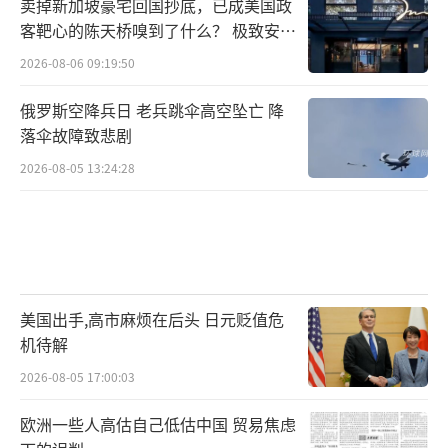
的政治意义。《金融时报》援引俄罗斯核力量
卖掉新加坡豪宅回国抄底，已成美国政
客靶心的陈天桥嗅到了什么？ 极致安全
专家帕维尔·波德维格的分析称：“将这类导
的追寻
2026-08-06 09:19:50
弹，无论是RS-26还是真正的洲际弹道导弹，用
于常规用途都没有多大意义，因为它们的精度
俄罗斯空降兵日 老兵跳伞高空坠亡 降
相对较低，成本较高。但这种打击可能携带有
落伞故障致悲剧
政治意义。”洲际导弹的射程远远大于乌克兰
2026-08-05 13:24:28
使用的ATACMS和“风暴阴影”等近程导弹，也
超过了俄军此前使用的“匕首”或“伊斯坎德
尔”战术弹道导弹。
西方观察家认为，俄军利用这种“牛刀杀
美国出手,高市麻烦在后头 日元贬值危
鸡”的行为，意图警告西方，允许乌军使用远
机待解
程导弹打击俄本土目标“正在挑战俄罗斯的关
2026-08-05 17:00:03
键利益”。美国有线电视新闻网引用美国退役
欧洲一些人高估自己低估中国 贸易焦虑
少将马克·麦卡利的分析称，俄罗斯在明确警