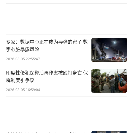
德”系统，早就在全球部署中捉襟见肘了，根
本谈不上援助乌克兰。事实上，乌克兰应该也
没有针对洲际导弹的远程预警能力，乌方关于
俄军发射洲际导弹的情报很可能来自美国，甚
专家：数据中心正在成为导弹的靶子 数
至是俄罗斯——为防止误判，美俄等核大国发射
字心脏暴露风险
洲际导弹前都需要相互提前通报。因此美国很
2026-08-05 22:55:47
可能事先已经得到了俄罗斯即将针对乌克兰目
标发射洲际导弹的预警。
印度性侵犯保释后再作案被殴打身亡 保
释制度引争议
RS-26是在RS-24
2026-08-05 16:59:04
“亚尔斯”洲际导弹的基础上改进而来
事实上，外界更关注的是，如果这次俄罗
斯发射洲际导弹属实的话，其背后隐藏着更大