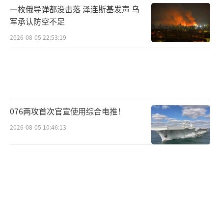
系，21世纪初美国曾提出用装备常规弹头的洲
一枚俄导弹都没击落 泽连斯基发声 乌
际导弹实现“一小时打遍全球”的设想，但最
军承认防空不足
终因为容易引发对手误判——难以区分美国发射
2026-08-05 22:53:19
的洲际导弹到底有没有携带核弹头，这种不可
控的危险导致美国最终放弃了相关设想。
RS-26洲际导弹概念图
076两攻首次官宣使用综合电推！
而RS-26洲际导弹被认为是俄罗斯在新一代
2026-08-05 10:46:13
RS-24“亚尔斯”洲际导弹的基础上改进而来的
最新型号，虽然射程只有6000公里，但这种专
门用于打击欧洲大陆目标的导弹具备了新一代
洲际导弹的主要特征，可以携带4个独立分弹
头，甚至配备高超音速战斗部——这可不是“匕
首”这类入门级的高超音速/准高超音速武器，