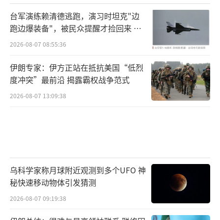
台军演练赖清德逃跑，演习时坦克"边
跑边爆装备"，被民众提醒才捡回来 演
习状况频出引发关注
2026-08-07 08:55:36
伊朗专家：伊方正站在抵抗美国“低烈
度冲突”最前沿 揭露霸权战争范式
2026-08-07 13:09:38
乌科学家称月球附近观测到多个UFO 神
秘快速移动物体引发猜测
2026-08-07 09:19:38