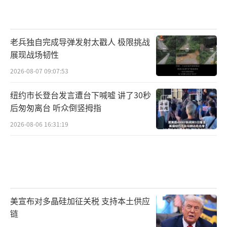
老兵独自完成导弹发射太戳人 极限挑战
展现战场韧性
2026-08-07 09:07:53
纽约市长登台发言遭台下喊嘘 讲了30秒
后匆匆离台 听众倒竖拇指
2026-08-06 16:31:19
美宣布对多晶硅加征关税 支持本土供应
链