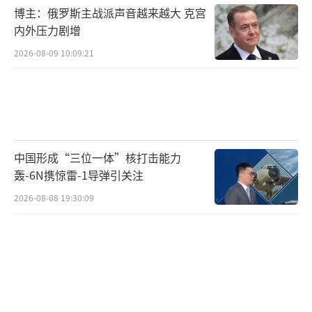
军方没有说明让这些军舰继续服役可能需
博主：俄罗斯主战派声音越来越大 克宫
内外压力剧增
要多少费用。海军部长卡洛斯·德尔托罗
说：“在新建造的军舰加入舰队的同时，延长
2026-08-09 10:09:21
这些能力强大、维护良好的驱逐舰服役期，将
进一步增加我们的军舰数量。”
（责任编辑：许朝）
中国形成“三位一体”核打击能力
轰-6N携惊雷-1导弹引关注
2026-08-08 19:30:09