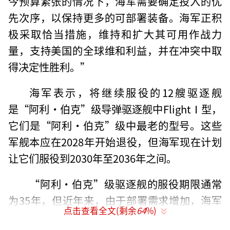
今预算紧张的情况下，海军需要确定投入的优
先次序，以保持更多的可部署装备。海军正积
极采取恰当措施，维持和扩大其可用作战力
量，支持美国的全球维和利益，并在冲突中取
得决定性胜利。”
海军表示，将继续服役的12艘驱逐舰
是“阿利·伯克”级导弹驱逐舰中FlightⅠ型，
它们是“阿利·伯克”级中最老的型号。这些
军舰本应在2028年开始退役，但海军现在计划
让它们服役到2030年至2036年之间。
“阿利·伯克”级驱逐舰的服役期限通常
为35年，但近年来，由于部署需求增加，海军
点击查看全文(剩余
64
%)
已开始逐步延长舰船的服役期。