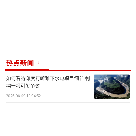
2014年，美国海军开始研发新型驱逐舰，
以取代老旧的“阿利·伯克”级驱逐舰，并计
划在本世纪30年代投入使用。美国国会研究服
务部8月的一份报告称，海军希望在2032年采购
首批新型驱逐舰。
热点新闻
美国海军表示，在过去10个月，经过对每
艘驱逐舰进行评估，确定所有12艘都可以超期
如何看待印度打听雅下水电项目细节 刺
服役。
探情报引发争议
“阿利·伯克”级驱逐舰的首舰“阿利·
2026-08-09 10:04:52
伯克”号是最老的FlightⅠ型。它于1991年加
入海军舰队，至今已服役33年。它的服役期在2
023年延长了5年，到2031年。