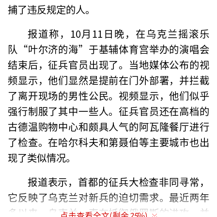
捕了违反规定的人。
报道称，10月11日晚，在乌克兰摇滚乐
队“叶尔济的海”于基辅体育宫举办的演唱会
结束后，征兵官员出现了。当地媒体公布的视
频显示，他们显然是提前在门外部署，并拦截
了离开现场的男性公民。视频显示，他们似乎
强行制服了其中一些人。征兵官员还在高档的
古德温购物中心和颇具人气的阿瓦隆餐厅进行
了检查。在哈尔科夫和第聂伯等主要城市也出
现了类似情况。
报道表示，首都的征兵大检查非同寻常，
它反映了乌克兰对新兵的迫切需求。最近两年
多以来，乌克兰一直在抵御俄罗斯的进攻，并
点击查看全文(剩余
25
%)