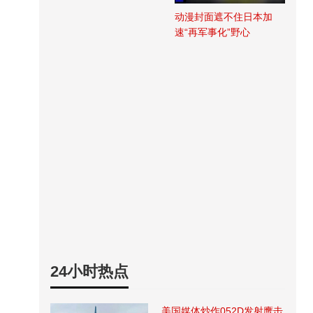
动漫封面遮不住日本加
速“再军事化”野心
24小时热点
美国媒体炒作052D发射鹰击