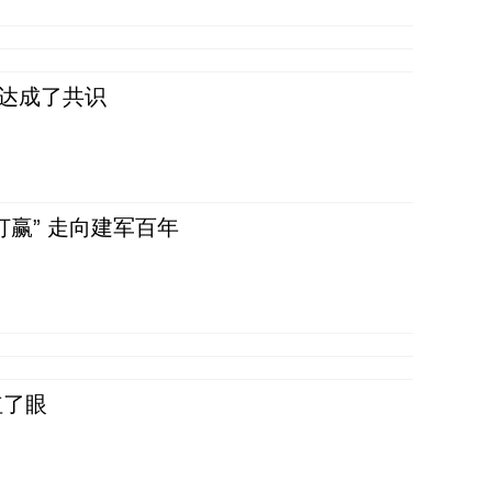
民达成了共识
赢” 走向建军百年
红了眼