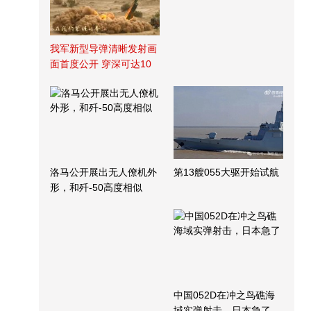
我军新型导弹清晰发射画
面首度公开 穿深可达10
米
洛马公开展出无人僚机外
第13艘055大驱开始试航
形，和歼-50高度相似
中国052D在冲之鸟礁海
域实弹射击，日本急了