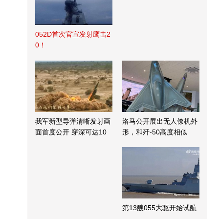
052D首次官宣发射鹰击2
0！
我军新型导弹清晰发射画
洛马公开展出无人僚机外
面首度公开 穿深可达10
形，和歼-50高度相似
米
第13艘055大驱开始试航