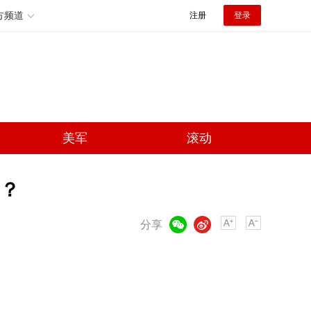
方频道
注册
登录
美军
滚动
？
微信
微博
分享