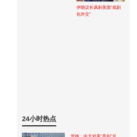
伊朗议长讽刺美国“戏剧
化外交”
24小时热点
管姚：中方对美“亮剑”反