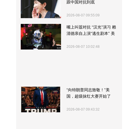
跟中国对抗到底
2026-08-07 09:55:09
嘴上叫嚣对抗 “汉光”演习 赖
清德亲自上演“逃生剧本” 美
军方围观“服务”
2026-08-07 10:02:48
“向特朗普同志致敬！”美
国，超级抹红大赛开始了
2026-08-07 09:43:32