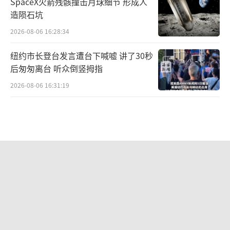
SpaceX火箭残骸撞击月球细节 形成人
造陨石坑
2026-08-06 16:28:34
纽约市长登台发言遭台下喊嘘 讲了30秒
后匆匆离台 听众倒竖拇指
2026-08-06 16:31:19
泽连斯基：盟友援乌导弹拦截器大降 拦
截危机加剧
2026-08-06 20:54:17
高市早苗试图以退为进 和平表态背后的
策略