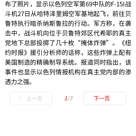
布了照片，显示以色列空军第69中队的F-15I战
斗机27日从哈特泽里姆空军基地起飞，前往贝
鲁特执行暗杀纳斯鲁拉的行动。军方称，在袭
击中，战斗机向位于贝鲁特郊区代希耶的真主
党地下总部投掷了几十枚“掩体炸弹”。《纽
约时报》援引分析师的话称，这些炸弹上配有
美国制造的精确制导系统。报道同时指出，该
事件也显示以色列情报机构在真主党内部的渗
透力之强。
1
/3
上一页
下一页