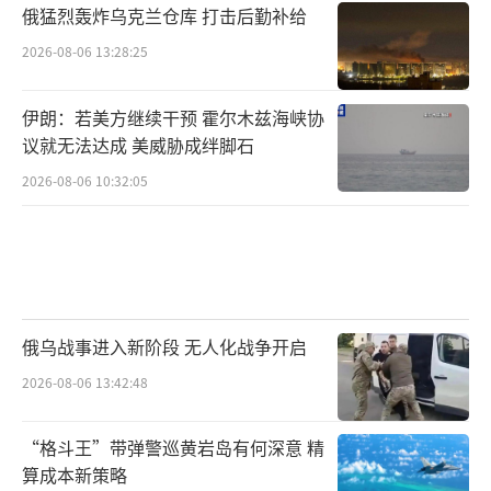
俄猛烈轰炸乌克兰仓库 打击后勤补给
2026-08-06 13:28:25
伊朗：若美方继续干预 霍尔木兹海峡协
议就无法达成 美威胁成绊脚石
2026-08-06 10:32:05
俄乌战事进入新阶段 无人化战争开启
2026-08-06 13:42:48
“格斗王”带弹警巡黄岩岛有何深意 精
算成本新策略