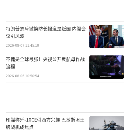
特朗普怒斥撤换防长报道是叛国 内阁会
议引风波
2026-08-07 11:45:19
不愧是全球最强！央视公开反航母作战
流程
2026-08-06 10:50:54
印媒称歼-10CE引西方兴趣 巴基斯坦王
牌战机成焦点