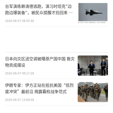
台军演练赖清德逃跑，演习时坦克"边
跑边爆装备"，被民众提醒才捡回来 演
习状况频出引发关注
2026-08-07 08:55:36
日本向灾区送空调被曝原产国中国 救灾
物资成摆设
2026-08-07 09:17:28
伊朗专家：伊方正站在抵抗美国“低烈
度冲突”最前沿 揭露霸权战争范式
2026-08-07 13:09:38