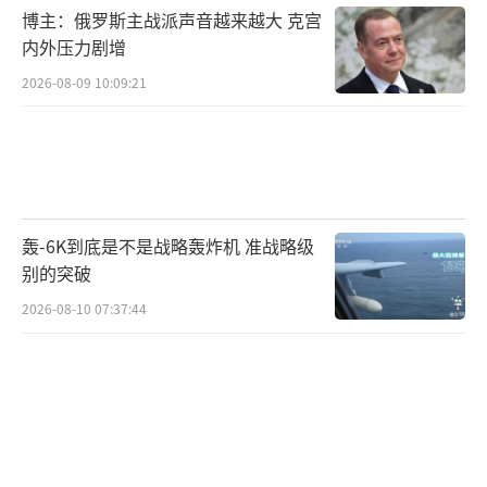
博主：俄罗斯主战派声音越来越大 克宫
力和功能转移到CCA，那么控制它们的载人战
内外压力剧增
斗机可能就是另一个概念，可及范围就可以很
2026-08-09 10:09:21
远。”
报道称，肯德尔提到的CCA旨在用来与NG
AD战斗机并肩服役。本质上说，它们将由NGA
D战斗机的飞行员控制，并将装备武器，为攻击
轰-6K到底是不是战略轰炸机 准战略级
目标提供额外动力。尽管空军打算用人工智能
别的突破
操作CCA，但总体目标是对无人机进行严密的
2026-08-10 07:37:44
人为控制。（编译/赵菲菲）
9月18日，在印尼举行的巴厘岛国际航空展
上拍摄的F-35战斗机。（路透社）
（责任编辑：许
朝）