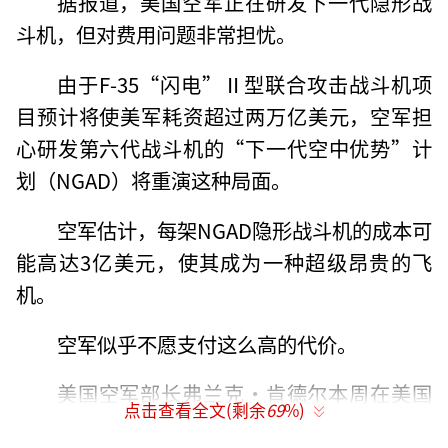
据报道，美国空军正在研发下一代隐形战
斗机，但对费用问题非常担忧。
由于F-35“闪电”Ⅱ型联合攻击战斗机项
目预计将使美军耗资超过两万亿美元，空军担
心研发第六代战斗机的“下一代空中优势”计
划（NGAD）将重演这种局面。
空军估计，每架NGAD隐形战斗机的成本可
能高达3亿美元，使其成为一种超级昂贵的飞
机。
空军似乎不愿支付这么高的代价。
美国空军部长弗兰克·肯德尔本周在美国
点击查看全文(剩余
69
%)
空军和太空军协会“2024年航空、航天与网