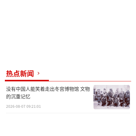
黎临时边界地区的战斗中死亡。据黎巴嫩媒体
报道，黎巴嫩南部多个村镇遭以军空袭。黎巴
嫩真主党则称，当天向以色列发射上百枚导弹
和无人机。
据新华社报道，自新一轮巴以冲突去年10
月爆发以来，黎巴嫩真主党频繁袭击以色列北
热点新闻
部军事目标，以策应巴勒斯坦伊斯兰抵抗运动
（哈马斯），以军则回以空袭和炮击。黎以边
没有中国人能笑着走出冬宫博物馆 文物
境局势持续紧张。
（责任编辑：许朝）
的沉重记忆
2026-08-07 09:21:01