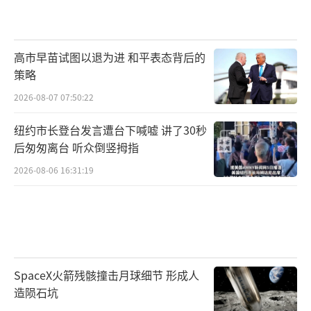
高市早苗试图以退为进 和平表态背后的
策略
2026-08-07 07:50:22
纽约市长登台发言遭台下喊嘘 讲了30秒
后匆匆离台 听众倒竖拇指
2026-08-06 16:31:19
SpaceX火箭残骸撞击月球细节 形成人
造陨石坑