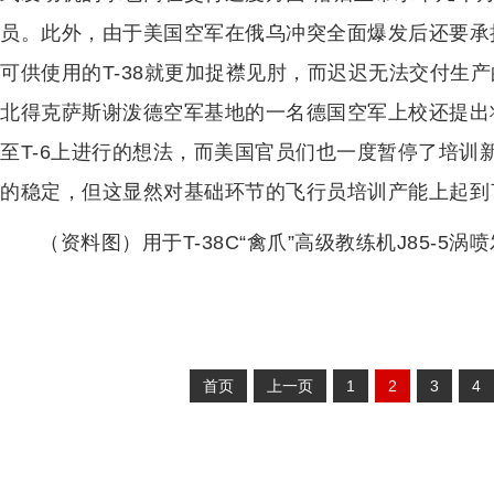
员。此外，由于美国空军在俄乌冲突全面爆发后还要承
可供使用的T-38就更加捉襟见肘，而迟迟无法交付生产
北得克萨斯谢泼德空军基地的一名德国空军上校还提出将
至T-6上进行的想法，而美国官员们也一度暂停了培训
的稳定，但这显然对基础环节的飞行员培训产能上起到
（资料图）用于T-38C“禽爪”高级教练机J85-5涡
首页
上一页
1
2
3
4