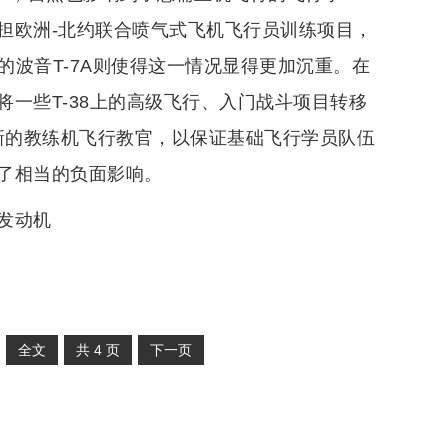
担欧洲-北约联合喷气式飞机飞行员训练项目，
的波音T-7A则使得这一情况显得更加沉重。在
一些T-38上的高级飞行、入门战斗项目转移
新的教练机飞行教官，以保证基础飞行学员队伍
了相当的负面影响。
喷发动机
全文
共
4
页
下一页