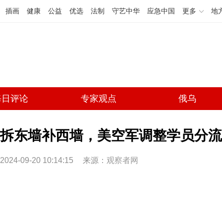
插画
健康
公益
优选
法制
守艺中华
应急中国
更多
地
每日评论
专家观点
俄乌
拆东墙补西墙，美空军调整学员分流机
2024-09-20 10:14:15
来源：
观察者网