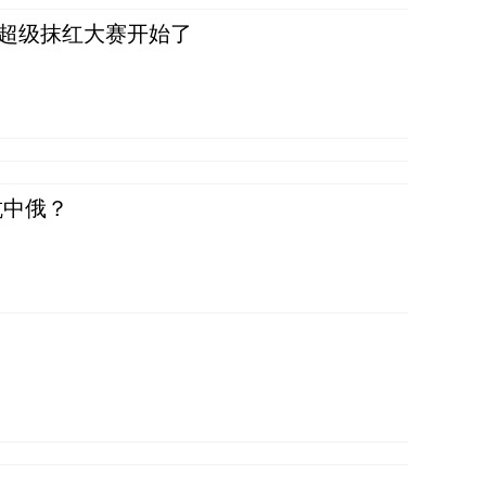
，超级抹红大赛开始了
抗中俄？