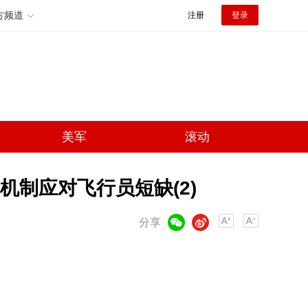
方频道
注册
登录
美军
滚动
制应对飞行员短缺(2)
微信
微博
分享