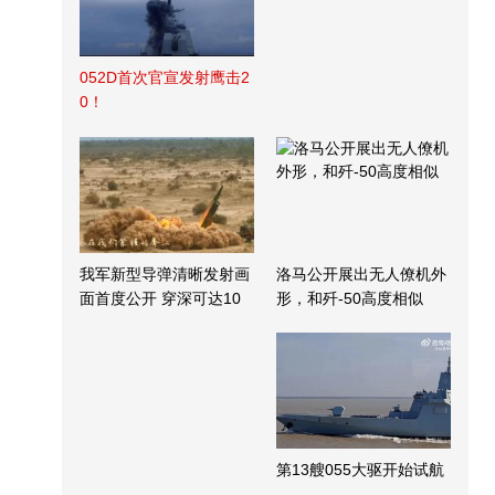
052D首次官宣发射鹰击2
0！
我军新型导弹清晰发射画
洛马公开展出无人僚机外
面首度公开 穿深可达10
形，和歼-50高度相似
米
第13艘055大驱开始试航