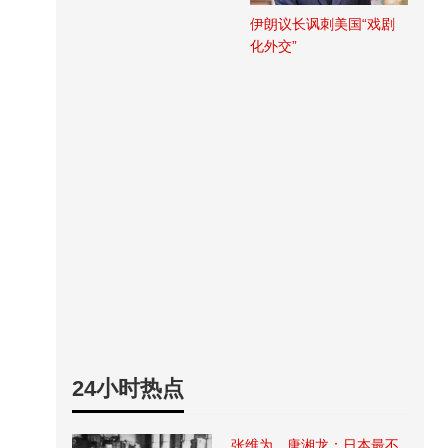
伊朗议长讽刺美国“戏剧
化外交”
24小时热点
张维为、唐湘龙：日本最不