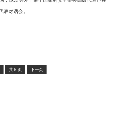
国，以及另外十余个国家的安全事务高级代表也在
代表对话会。
共
5
页
下一页