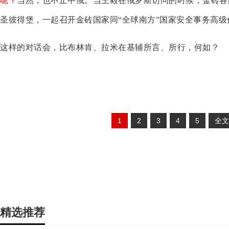
呢？
当然，也不止中俄。当王毅在俄罗斯访问的时候，金砖各
圣彼得堡，一起召开金砖国家同“全球南方”国家安全事务高级
这样的对话会，比布林肯、拉米在基辅所言、所行，何如？
1
2
3
4
5
全文
精选推荐