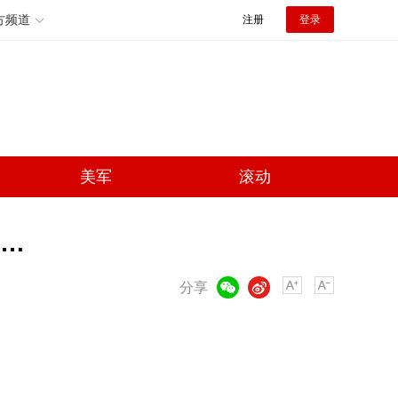
方频道
注册
登录
美军
滚动
…
微信
微博
分享