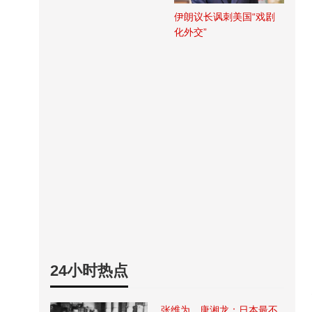
伊朗议长讽刺美国“戏剧
化外交”
24小时热点
张维为、唐湘龙：日本最不