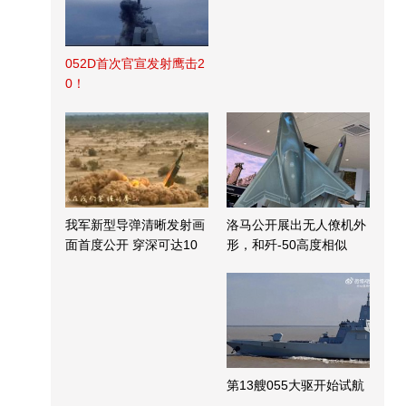
052D首次官宣发射鹰击2
0！
我军新型导弹清晰发射画
洛马公开展出无人僚机外
面首度公开 穿深可达10
形，和歼-50高度相似
米
第13艘055大驱开始试航