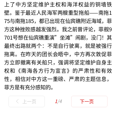
上了中方坚定维护主权和海洋权益的铜墙铁
壁。鉴于最近人民海军两艘重型拖船——南拖1
75与南拖185，都已出现在仙宾礁附近海域，菲
方这种挫败感越发强烈。我之前曾评论，菲舰9
701号想在仙宾礁重演”坐滩”闹剧，没门！其
最终出路就两个：不是自行驶离，就是被强行
拖离。在昨天的团长会晤中，中方再次敦促菲
方立即撤离有关船只，强调将坚定维护自身主
权和《南海各方行为宣言》的严肃性和有效
性，相信对中方这一重磅、严肃的主题信息，
菲方是有充分感知的。
1
/4
上一页
下一页