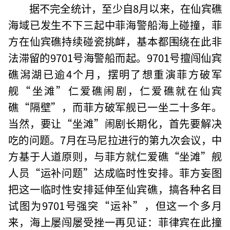
据不完全统计，至少自8月以来，在仙宾礁
海域已发生不下三起中菲海警船海上碰撞，菲
方在仙宾礁持续碰瓷挑衅，基本都围绕在此非
法滞留的9701号海警船而起。9701号擅闯仙宾
礁潟湖已逾4个月，摆明了想重演菲方破军
舰“坐滩”仁爱礁闹剧，仁爱礁就在仙宾
礁“隔壁”，而菲方破军舰已一坐二十多年。
当然，要让“坐滩”闹剧长期化，首先要解决
吃的问题。7月在马尼拉进行的第九次会议，中
方基于人道原则，与菲方就仁爱礁“坐滩”舰
人员“运补问题”达成临时性安排。菲方妄图
把这一临时性安排延伸至仙宾礁，搞各种名目
试图为9701号强突“运补”，但这一个多月
来，海上屡闯屡受挫一再见证：菲律宾在此撞