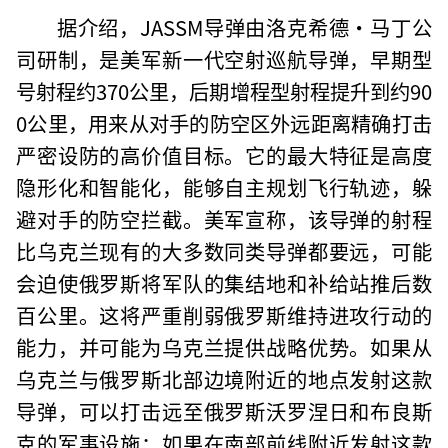
据介绍，JASSM导弹由洛克希德·马丁公
司研制，是美军新一代空射巡航导弹，早期型
号射程约370公里，后期增程型射程提升到约90
0公里，用来从对手的防空区外远距离精确打击
严密设防的高价值目标。它的最大特征是高度
隐形化和智能化，能够自主规划飞行轨迹，躲
避对手的防空拦截。美军宣称，该导弹的射程
比乌克兰现有的大多数同类导弹都要远，可能
会迫使俄罗斯将军队的集结地和补给站推后数
百公里。这将严重削弱俄罗斯维持进攻行动的
能力，并可能为乌克兰提供战略优势。如果从
乌克兰与俄罗斯北部边境附近的地点发射这款
导弹，可以打击远至俄罗斯沃罗涅日和布良斯
克的军事设施；如果在南部前线附近发射这款