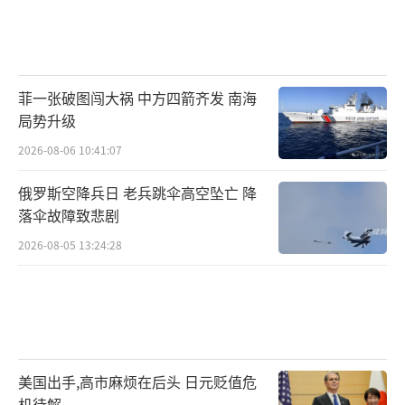
菲一张破图闯大祸 中方四箭齐发 南海
局势升级
2026-08-06 10:41:07
俄罗斯空降兵日 老兵跳伞高空坠亡 降
落伞故障致悲剧
2026-08-05 13:24:28
美国出手,高市麻烦在后头 日元贬值危
机待解