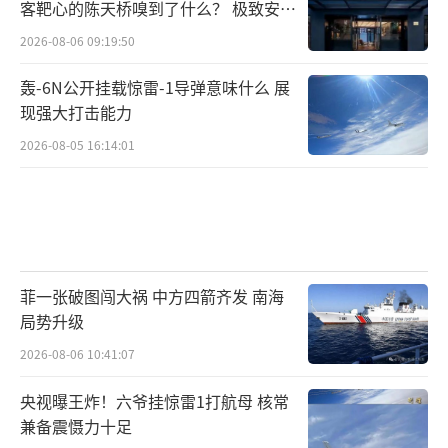
客靶心的陈天桥嗅到了什么？ 极致安全
的追寻
2026-08-06 09:19:50
轰-6N公开挂载惊雷-1导弹意味什么 展
现强大打击能力
2026-08-05 16:14:01
菲一张破图闯大祸 中方四箭齐发 南海
局势升级
2026-08-06 10:41:07
央视曝王炸！六爷挂惊雷1打航母 核常
兼备震慑力十足